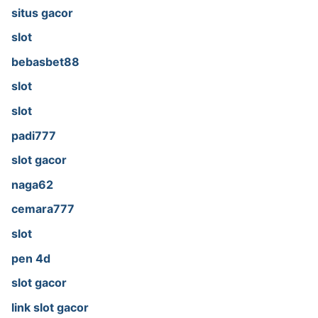
situs gacor
slot
bebasbet88
slot
slot
padi777
slot gacor
naga62
cemara777
slot
pen 4d
slot gacor
link slot gacor