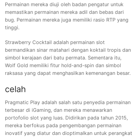
Permainan mereka diuji oleh badan pengatur untuk
memastikan permainan mereka adil dan bebas dari
bug. Permainan mereka juga memiliki rasio RTP yang
tinggi.
Strawberry Cocktail adalah permainan slot
bermandikan sinar matahari dengan koktail tropis dan
simbol kerajaan dari batu permata. Sementara itu,
Wolf Gold memiliki fitur hold-and-spin dan simbol
raksasa yang dapat menghasilkan kemenangan besar.
celah
Pragmatic Play adalah salah satu penyedia permainan
terbesar di iGaming, dan mereka menawarkan
portofolio slot yang luas. Didirikan pada tahun 2015,
mereka berfokus pada pengembangan permainan
inovatif yang diatur dan dioptimalkan untuk perangkat