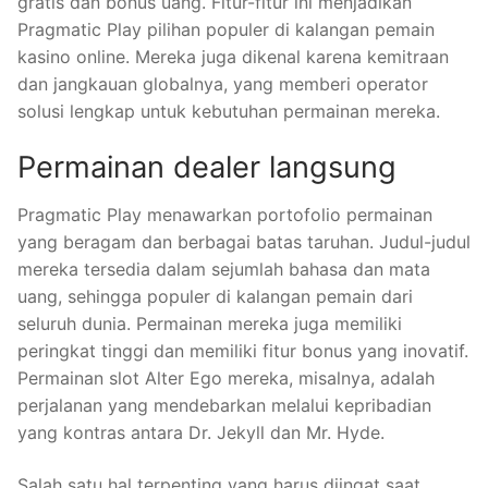
gratis dan bonus uang. Fitur-fitur ini menjadikan
Pragmatic Play pilihan populer di kalangan pemain
kasino online. Mereka juga dikenal karena kemitraan
dan jangkauan globalnya, yang memberi operator
solusi lengkap untuk kebutuhan permainan mereka.
Permainan dealer langsung
Pragmatic Play menawarkan portofolio permainan
yang beragam dan berbagai batas taruhan. Judul-judul
mereka tersedia dalam sejumlah bahasa dan mata
uang, sehingga populer di kalangan pemain dari
seluruh dunia. Permainan mereka juga memiliki
peringkat tinggi dan memiliki fitur bonus yang inovatif.
Permainan slot Alter Ego mereka, misalnya, adalah
perjalanan yang mendebarkan melalui kepribadian
yang kontras antara Dr. Jekyll dan Mr. Hyde.
Salah satu hal terpenting yang harus diingat saat