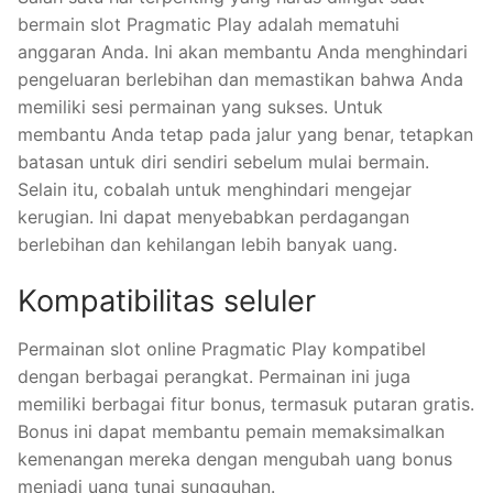
bermain slot Pragmatic Play adalah mematuhi
anggaran Anda. Ini akan membantu Anda menghindari
pengeluaran berlebihan dan memastikan bahwa Anda
memiliki sesi permainan yang sukses. Untuk
membantu Anda tetap pada jalur yang benar, tetapkan
batasan untuk diri sendiri sebelum mulai bermain.
Selain itu, cobalah untuk menghindari mengejar
kerugian. Ini dapat menyebabkan perdagangan
berlebihan dan kehilangan lebih banyak uang.
Kompatibilitas seluler
Permainan slot online Pragmatic Play kompatibel
dengan berbagai perangkat. Permainan ini juga
memiliki berbagai fitur bonus, termasuk putaran gratis.
Bonus ini dapat membantu pemain memaksimalkan
kemenangan mereka dengan mengubah uang bonus
menjadi uang tunai sungguhan.