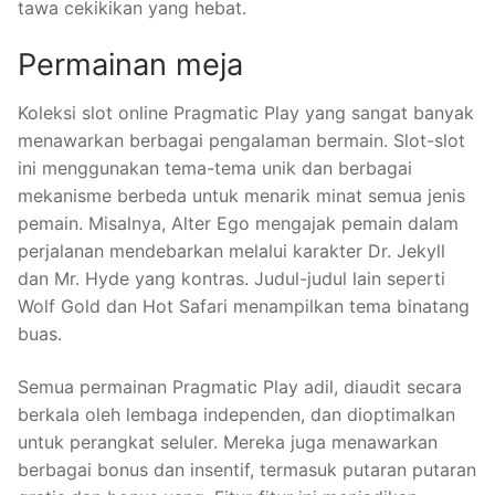
tawa cekikikan yang hebat.
Permainan meja
Koleksi slot online Pragmatic Play yang sangat banyak
menawarkan berbagai pengalaman bermain. Slot-slot
ini menggunakan tema-tema unik dan berbagai
mekanisme berbeda untuk menarik minat semua jenis
pemain. Misalnya, Alter Ego mengajak pemain dalam
perjalanan mendebarkan melalui karakter Dr. Jekyll
dan Mr. Hyde yang kontras. Judul-judul lain seperti
Wolf Gold dan Hot Safari menampilkan tema binatang
buas.
Semua permainan Pragmatic Play adil, diaudit secara
berkala oleh lembaga independen, dan dioptimalkan
untuk perangkat seluler. Mereka juga menawarkan
berbagai bonus dan insentif, termasuk putaran putaran