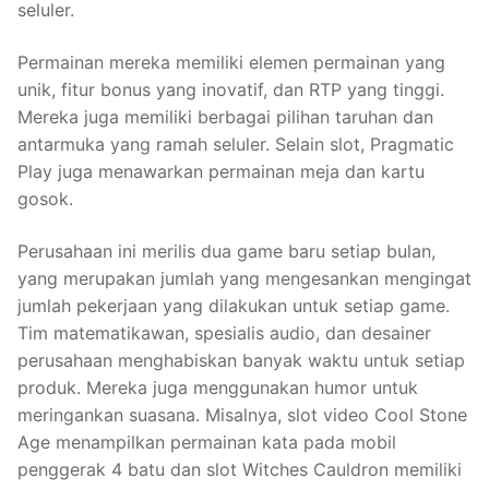
seluler.
Permainan mereka memiliki elemen permainan yang
unik, fitur bonus yang inovatif, dan RTP yang tinggi.
Mereka juga memiliki berbagai pilihan taruhan dan
antarmuka yang ramah seluler. Selain slot, Pragmatic
Play juga menawarkan permainan meja dan kartu
gosok.
Perusahaan ini merilis dua game baru setiap bulan,
yang merupakan jumlah yang mengesankan mengingat
jumlah pekerjaan yang dilakukan untuk setiap game.
Tim matematikawan, spesialis audio, dan desainer
perusahaan menghabiskan banyak waktu untuk setiap
produk. Mereka juga menggunakan humor untuk
meringankan suasana. Misalnya, slot video Cool Stone
Age menampilkan permainan kata pada mobil
penggerak 4 batu dan slot Witches Cauldron memiliki