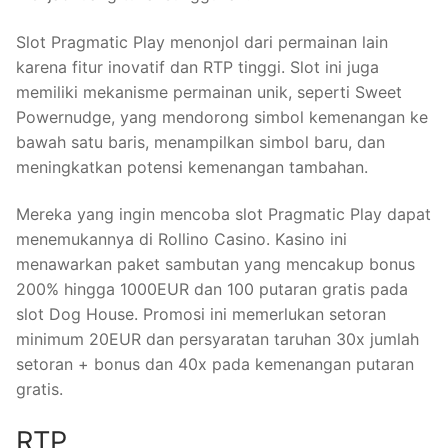
Slot Pragmatic Play menonjol dari permainan lain
karena fitur inovatif dan RTP tinggi. Slot ini juga
memiliki mekanisme permainan unik, seperti Sweet
Powernudge, yang mendorong simbol kemenangan ke
bawah satu baris, menampilkan simbol baru, dan
meningkatkan potensi kemenangan tambahan.
Mereka yang ingin mencoba slot Pragmatic Play dapat
menemukannya di Rollino Casino. Kasino ini
menawarkan paket sambutan yang mencakup bonus
200% hingga 1000EUR dan 100 putaran gratis pada
slot Dog House. Promosi ini memerlukan setoran
minimum 20EUR dan persyaratan taruhan 30x jumlah
setoran + bonus dan 40x pada kemenangan putaran
gratis.
RTP