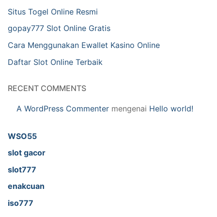
Situs Togel Online Resmi
gopay777 Slot Online Gratis
Cara Menggunakan Ewallet Kasino Online
Daftar Slot Online Terbaik
RECENT COMMENTS
A WordPress Commenter
mengenai
Hello world!
WSO55
slot gacor
slot777
enakcuan
iso777