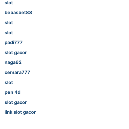
slot
bebasbet88
slot
slot
padi777
slot gacor
naga62
cemara777
slot
pen 4d
slot gacor
link slot gacor