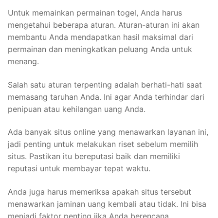
Untuk memainkan permainan togel, Anda harus
mengetahui beberapa aturan. Aturan-aturan ini akan
membantu Anda mendapatkan hasil maksimal dari
permainan dan meningkatkan peluang Anda untuk
menang.
Salah satu aturan terpenting adalah berhati-hati saat
memasang taruhan Anda. Ini agar Anda terhindar dari
penipuan atau kehilangan uang Anda.
Ada banyak situs online yang menawarkan layanan ini,
jadi penting untuk melakukan riset sebelum memilih
situs. Pastikan itu bereputasi baik dan memiliki
reputasi untuk membayar tepat waktu.
Anda juga harus memeriksa apakah situs tersebut
menawarkan jaminan uang kembali atau tidak. Ini bisa
menjadi faktor penting jika Anda berencana