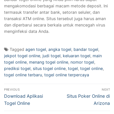
mengakomodasi berbagai macam metode deposit. Ini
termasuk transfer antar bank, setoran seluler, dan
transaksi ATM online. Situs tersebut juga harus aman
dan diperbarui secara berkala untuk mencegah virus
menginfeksi data Anda.
Tagged
agen togel
,
angka togel
,
bandar togel
,
jekpot togel online
,
judi togel
,
keluaran togel
,
main
togel online
,
menang togel online
,
nomor togel
,
prediksi togel
,
situs togel online
,
togel
,
togel online
,
togel online terbaru
,
togel online terpercaya
Navigasi
PREVIOUS
NEXT
pos
Previous
Next
Download Aplikasi
Situs Poker Online di
post:
post:
Togel Online
Arizona