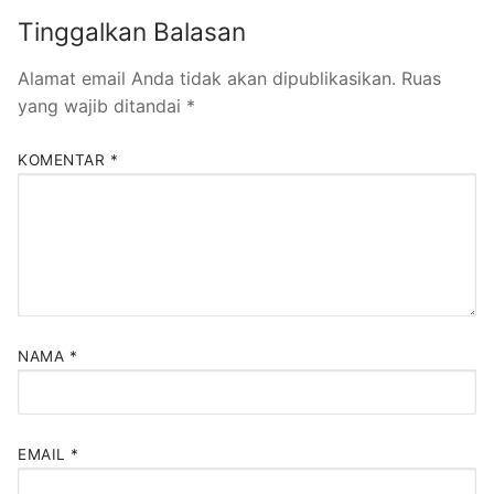
Tinggalkan Balasan
Alamat email Anda tidak akan dipublikasikan.
Ruas
yang wajib ditandai
*
KOMENTAR
*
NAMA
*
EMAIL
*