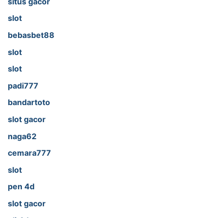
situs gacor
slot
bebasbet88
slot
slot
padi777
bandartoto
slot gacor
naga62
cemara777
slot
pen 4d
slot gacor