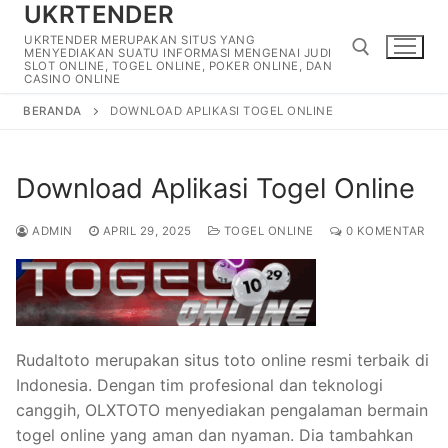
UKRTENDER
Lompat
ke
UKRTENDER MERUPAKAN SITUS YANG
MENYEDIAKAN SUATU INFORMASI MENGENAI JUDI
konten
SLOT ONLINE, TOGEL ONLINE, POKER ONLINE, DAN
CASINO ONLINE
BERANDA
DOWNLOAD APLIKASI TOGEL ONLINE
Cari:
Download Aplikasi Togel Online
ADMIN
APRIL 29, 2025
TOGEL ONLINE
0 KOMENTAR
Rudaltoto merupakan situs toto online resmi terbaik di
Indonesia. Dengan tim profesional dan teknologi
canggih, OLXTOTO menyediakan pengalaman bermain
togel online yang aman dan nyaman. Dia tambahkan