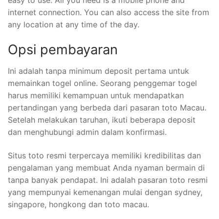
internet connection. You can also access the site from
any location at any time of the day.
Opsi pembayaran
Ini adalah tanpa minimum deposit pertama untuk
memainkan togel online. Seorang penggemar togel
harus memiliki kemampuan untuk mendapatkan
pertandingan yang berbeda dari pasaran toto Macau.
Setelah melakukan taruhan, ikuti beberapa deposit
dan menghubungi admin dalam konfirmasi.
Situs toto resmi terpercaya memiliki kredibilitas dan
pengalaman yang membuat Anda nyaman bermain di
tanpa banyak pendapat. Ini adalah pasaran toto resmi
yang mempunyai kemenangan mulai dengan sydney,
singapore, hongkong dan toto macau.