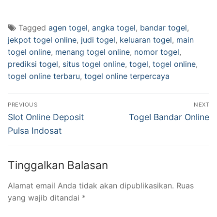
Tagged
agen togel
,
angka togel
,
bandar togel
,
jekpot togel online
,
judi togel
,
keluaran togel
,
main
togel online
,
menang togel online
,
nomor togel
,
prediksi togel
,
situs togel online
,
togel
,
togel online
,
togel online terbaru
,
togel online terpercaya
Navigasi
PREVIOUS
NEXT
pos
Previous
Next
Slot Online Deposit
Togel Bandar Online
post:
post:
Pulsa Indosat
Tinggalkan Balasan
Alamat email Anda tidak akan dipublikasikan.
Ruas
yang wajib ditandai
*