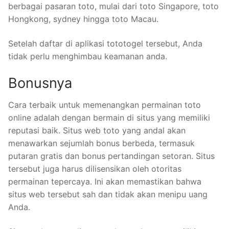
berbagai pasaran toto, mulai dari toto Singapore, toto
Hongkong, sydney hingga toto Macau.
Setelah daftar di aplikasi tototogel tersebut, Anda
tidak perlu menghimbau keamanan anda.
Bonusnya
Cara terbaik untuk memenangkan permainan toto
online adalah dengan bermain di situs yang memiliki
reputasi baik. Situs web toto yang andal akan
menawarkan sejumlah bonus berbeda, termasuk
putaran gratis dan bonus pertandingan setoran. Situs
tersebut juga harus dilisensikan oleh otoritas
permainan tepercaya. Ini akan memastikan bahwa
situs web tersebut sah dan tidak akan menipu uang
Anda.