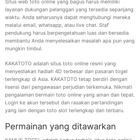
Situs web toto online yang bagus harus memiliki
layanan dukungan pelanggan yang tersedia sepanjang
waktu. Anda seharusnya dapat menghubungi mereka
melalui email, whatsapp, atau live chat. Staf
pendukung harus berpengetahuan luas dan bersedia
membantu Anda menyelesaikan masalah apa pun yang
mungkin timbul.
KAKATOTO adalah situs toto online resmi yang
menyediakan hadiah 4D terbesar dan pasaran togel
terlengkap di Asia. KAKATOTO tetap berdiri dengan
lisensi dari pengawasan perjudian terkemuka. Nikmati
pengalaman bermain toto online yang aman dan tepat.
Login ke akun tersebut dan rasakan pertandingan
yang lain dengan toto slot terlengkap dan terbaru.
Permainan yang ditawarkan