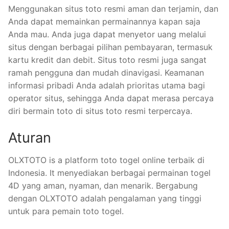
Menggunakan situs toto resmi aman dan terjamin, dan
Anda dapat memainkan permainannya kapan saja
Anda mau. Anda juga dapat menyetor uang melalui
situs dengan berbagai pilihan pembayaran, termasuk
kartu kredit dan debit. Situs toto resmi juga sangat
ramah pengguna dan mudah dinavigasi. Keamanan
informasi pribadi Anda adalah prioritas utama bagi
operator situs, sehingga Anda dapat merasa percaya
diri bermain toto di situs toto resmi terpercaya.
Aturan
OLXTOTO is a platform toto togel online terbaik di
Indonesia. It menyediakan berbagai permainan togel
4D yang aman, nyaman, dan menarik. Bergabung
dengan OLXTOTO adalah pengalaman yang tinggi
untuk para pemain toto togel.