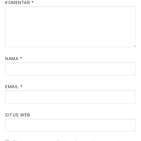
KOMENTAR
*
NAMA
*
EMAIL
*
SITUS WEB