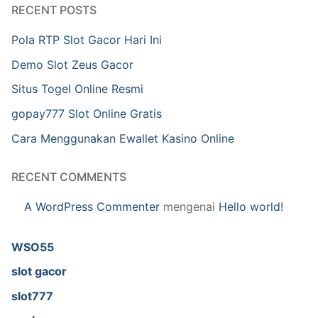
RECENT POSTS
Pola RTP Slot Gacor Hari Ini
Demo Slot Zeus Gacor
Situs Togel Online Resmi
gopay777 Slot Online Gratis
Cara Menggunakan Ewallet Kasino Online
RECENT COMMENTS
A WordPress Commenter
mengenai
Hello world!
WSO55
slot gacor
slot777