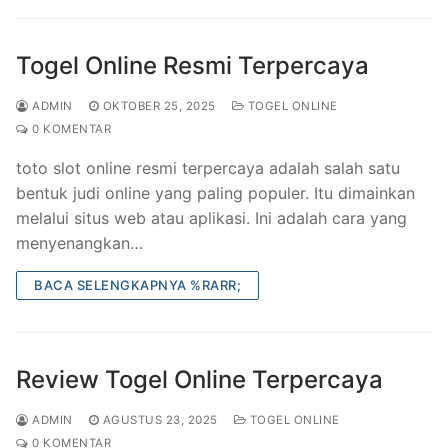
Togel Online Resmi Terpercaya
ADMIN
OKTOBER 25, 2025
TOGEL ONLINE
0 KOMENTAR
toto slot online resmi terpercaya adalah salah satu
bentuk judi online yang paling populer. Itu dimainkan
melalui situs web atau aplikasi. Ini adalah cara yang
menyenangkan…
BACA SELENGKAPNYA %RARR;
Review Togel Online Terpercaya
ADMIN
AGUSTUS 23, 2025
TOGEL ONLINE
0 KOMENTAR