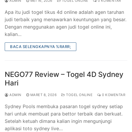
ADMIN
MEI 16, 2026
TOGEL ONLINE
0 KOMENTAR
Apa itu judi togel tikus 4d online adalah agen taruhan
judi terbaik yang menawarkan keuntungan yang besar.
Dengan menggunakan agen judi togel online ini,
kalian…
BACA SELENGKAPNYA %RARR;
NEGO77 Review – Togel 4D Sydney
Hari
ADMIN
MARET 8, 2026
TOGEL ONLINE
0 KOMENTAR
Sydney Pools membuka pasaran togel sydney setiap
hari untuk membuat para bettor terbaik dan berkuat.
Setelah ketuah dimana kalian ingin mengunjungi
aplikasi toto sydney live…