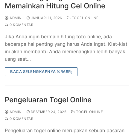
Memainkan Hitung Gel Online
ADMIN
JANUARI 11, 2026
TOGEL ONLINE
0 KOMENTAR
Jika Anda ingin bermain hitung toto online, ada
beberapa hal penting yang harus Anda ingat. Kiat-kiat
ini akan membantu Anda memenangkan lebih banyak
uang saat…
BACA SELENGKAPNYA %RARR;
Pengeluaran Togel Online
ADMIN
DESEMBER 24, 2025
TOGEL ONLINE
0 KOMENTAR
Pengeluaran togel online merupakan sebuah pasaran