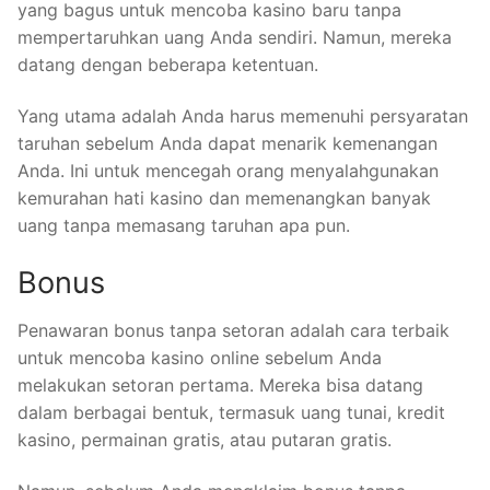
yang bagus untuk mencoba kasino baru tanpa
mempertaruhkan uang Anda sendiri. Namun, mereka
datang dengan beberapa ketentuan.
Yang utama adalah Anda harus memenuhi persyaratan
taruhan sebelum Anda dapat menarik kemenangan
Anda. Ini untuk mencegah orang menyalahgunakan
kemurahan hati kasino dan memenangkan banyak
uang tanpa memasang taruhan apa pun.
Bonus
Penawaran bonus tanpa setoran adalah cara terbaik
untuk mencoba kasino online sebelum Anda
melakukan setoran pertama. Mereka bisa datang
dalam berbagai bentuk, termasuk uang tunai, kredit
kasino, permainan gratis, atau putaran gratis.