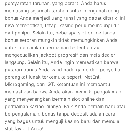
persyaratan taruhan, yang berarti Anda harus
memasang sejumlah taruhan untuk mengubah uang
bonus Anda menjadi uang tunai yang dapat ditarik. Ini
bisa merepotkan, tetapi kasino perlu melindungi diri
dari penipu. Selain itu, beberapa slot online tanpa
bonus setoran mungkin tidak memungkinkan Anda
untuk memainkan permainan tertentu atau
mengecualikan jackpot progresif dan meja dealer
langsung. Selain itu, Anda ingin memastikan bahwa
putaran bonus Anda valid pada game dari penyedia
perangkat lunak terkemuka seperti NetEnt,
Microgaming, dan IGT. Ketentuan ini membantu
memastikan bahwa Anda akan memiliki pengalaman
yang menyenangkan bermain slot online dan
permainan kasino lainnya. Baik Anda pemain baru atau
berpengalaman, bonus tanpa deposit adalah cara
yang bagus untuk menguji kasino baru dan memulai
slot favorit Anda!