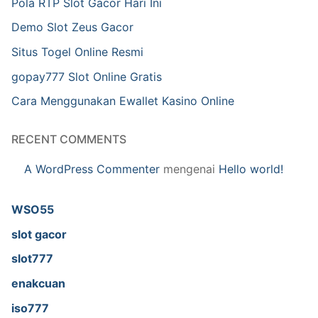
Pola RTP Slot Gacor Hari Ini
Demo Slot Zeus Gacor
Situs Togel Online Resmi
gopay777 Slot Online Gratis
Cara Menggunakan Ewallet Kasino Online
RECENT COMMENTS
A WordPress Commenter
mengenai
Hello world!
WSO55
slot gacor
slot777
enakcuan
iso777