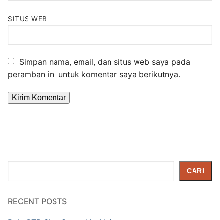
SITUS WEB
Simpan nama, email, dan situs web saya pada
peramban ini untuk komentar saya berikutnya.
Cari
CARI
RECENT POSTS