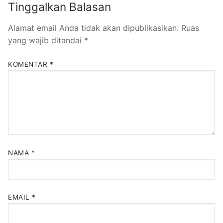
Tinggalkan Balasan
Alamat email Anda tidak akan dipublikasikan.
Ruas
yang wajib ditandai
*
KOMENTAR
*
NAMA
*
EMAIL
*