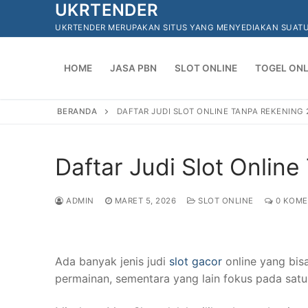
UKRTENDER
Lompat
ke
UKRTENDER MERUPAKAN SITUS YANG MENYEDIAKAN SUATU I
konten
HOME
JASA PBN
SLOT ONLINE
TOGEL ONL
BERANDA
DAFTAR JUDI SLOT ONLINE TANPA REKENING 
Daftar Judi Slot Onlin
ADMIN
MARET 5, 2026
SLOT ONLINE
0 KOME
Ada banyak jenis judi
slot gacor
online yang bi
permainan, sementara yang lain fokus pada satu