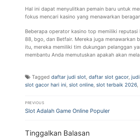
Hal ini dapat menyulitkan pemain baru untuk me
fokus mencari kasino yang menawarkan beragam
Beberapa operator kasino top memiliki reputasi 
88, bgo, dan Betfair. Mereka juga menawarkan b
itu, mereka memiliki tim dukungan pelanggan ya
membantu Anda memutuskan apakah akan melaku
Tagged
daftar judi slot
,
daftar slot gacor
,
judi
slot gacor hari ini
,
slot online
,
slot terbaik 2026
,
Navigasi
PREVIOUS
Previous
pos
Slot Adalah Game Online Populer
post:
Tinggalkan Balasan