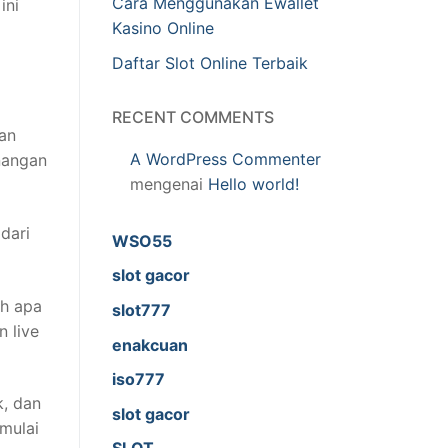
Cara Menggunakan Ewallet
ini
Kasino Online
Daftar Slot Online Terbaik
RECENT COMMENTS
an
A WordPress Commenter
enangan
mengenai
Hello world!
dari
WSO55
slot gacor
ah apa
slot777
 live
enakcuan
iso777
k, dan
slot gacor
mulai