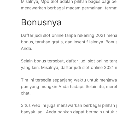
Misalnya, Mpo Slot adalah pilihan bagus bagi p
menawarkan berbagai macam permainan, termasu
Bonusnya
Daftar judi slot online tanpa rekening 2021 me
bonus, taruhan gratis, dan insentif lainnya. Bo
Anda.
Selain bonus tersebut, daftar judi slot online t
yang lain. Misalnya, daftar judi slot online 202
Tim ini tersedia sepanjang waktu untuk menja
pun yang mungkin Anda hadapi. Selain itu, mer
chat.
Situs web ini juga menawarkan berbagai pilihan p
banyak lagi. Anda bahkan dapat bermain untuk 