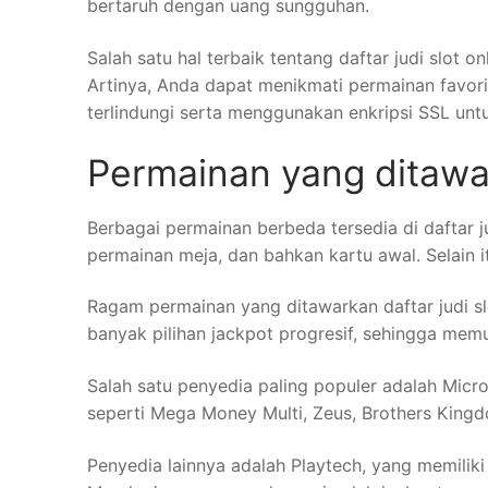
bertaruh dengan uang sungguhan.
Salah satu hal terbaik tentang daftar judi slot o
Artinya, Anda dapat menikmati permainan favori
terlindungi serta menggunakan enkripsi SSL unt
Permainan yang ditaw
Berbagai permainan berbeda tersedia di daftar ju
permainan meja, dan bahkan kartu awal. Selain i
Ragam permainan yang ditawarkan daftar judi slo
banyak pilihan jackpot progresif, sehingga m
Salah satu penyedia paling populer adalah Micr
seperti Mega Money Multi, Zeus, Brothers Kingd
Penyedia lainnya adalah Playtech, yang memilik