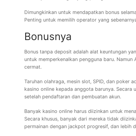
Dimungkinkan untuk mendapatkan bonus selamat
Penting untuk memilih operator yang sebenarnya
Bonusnya
Bonus tanpa deposit adalah alat keuntungan yan
untuk memperkenalkan pengguna baru. Namun A
cermat.
Taruhan olahraga, mesin slot, SPID, dan poker 
kasino online kepada anggota barunya. Secara 
setelah pendaftaran dan pembuatan akun.
Banyak kasino online harus diizinkan untuk me
Secara khusus, banyak dari mereka tidak diizin
permainan dengan jackpot progresif, dan lebih d