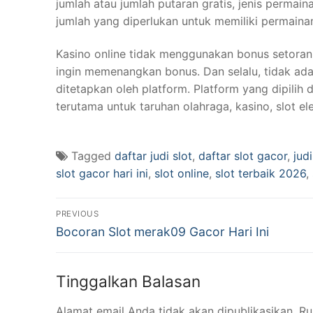
jumlah atau jumlah putaran gratis, jenis permain
jumlah yang diperlukan untuk memiliki permainan
Kasino online tidak menggunakan bonus setoran
ingin memenangkan bonus. Dan selalu, tidak ad
ditetapkan oleh platform. Platform yang dipilih 
terutama untuk taruhan olahraga, kasino, slot el
Tagged
daftar judi slot
,
daftar slot gacor
,
judi
slot gacor hari ini
,
slot online
,
slot terbaik 2026
,
Navigasi
PREVIOUS
Previous
pos
Bocoran Slot merak09 Gacor Hari Ini
post:
Tinggalkan Balasan
Alamat email Anda tidak akan dipublikasikan.
Ru