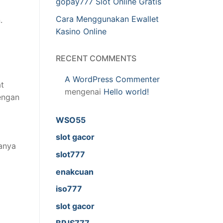
gopay777 Slot Online Gratis
Cara Menggunakan Ewallet
.
Kasino Online
RECENT COMMENTS
A WordPress Commenter
t
mengenai
Hello world!
engan
WSO55
slot gacor
anya
slot777
enakcuan
iso777
slot gacor