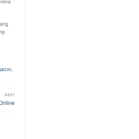
arena
yang
ng
gacor
,
NEXT
Online