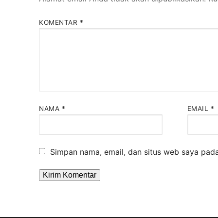
KOMENTAR
*
NAMA
*
EMAIL
*
Simpan nama, email, dan situs web saya pada