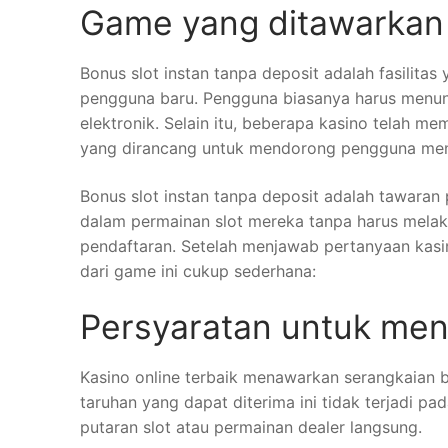
Game yang ditawarkan
Bonus slot instan tanpa deposit adalah fasilita
pengguna baru. Pengguna biasanya harus menunju
elektronik. Selain itu, beberapa kasino telah 
yang dirancang untuk mendorong pengguna meng
Bonus slot instan tanpa deposit adalah tawaran
dalam permainan slot mereka tanpa harus melaku
pendaftaran. Setelah menjawab pertanyaan kasi
dari game ini cukup sederhana:
Persyaratan untuk me
Kasino online terbaik menawarkan serangkaian 
taruhan yang dapat diterima ini tidak terjadi p
putaran slot atau permainan dealer langsung.