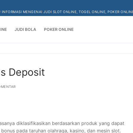
NFORMASI MENGENAI JUDI SLOT ONLINE, TOGEL ONLINE, POKER ONLINE
INE
JUDI BOLA
POKER ONLINE
Cari:
us Deposit
OMENTAR
iasanya diklasifikasikan berdasarkan produk yang dapat
bonus pada taruhan olahraga, kasino, dan mesin slot.