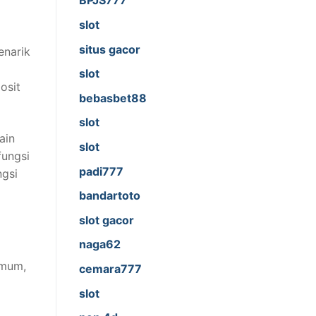
BPJS777
slot
situs gacor
enarik
slot
osit
bebasbet88
slot
ain
slot
fungsi
padi777
ngsi
bandartoto
slot gacor
naga62
umum,
cemara777
slot