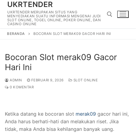
UKRTENDER
Lompat
ke
UKRTENDER MERUPAKAN SITUS YANG
MENYEDIAKAN SUATU INFORMASI MENGENAI JUDI
konten
SLOT ONLINE, TOGEL ONLINE, POKER ONLINE, DAN
CASINO ONLINE
BERANDA
BOCORAN SLOT MERAK09 GACOR HARI INI
Cari:
Bocoran Slot merak09 Gacor
Hari Ini
ADMIN
FEBRUARI 9, 2026
SLOT ONLINE
0 KOMENTAR
Ketika datang ke bocoran slot
merak09
gacor hari ini,
Anda harus berhati-hati dan melakukan riset. Jika
tidak, maka Anda bisa kehilangan banyak uang.