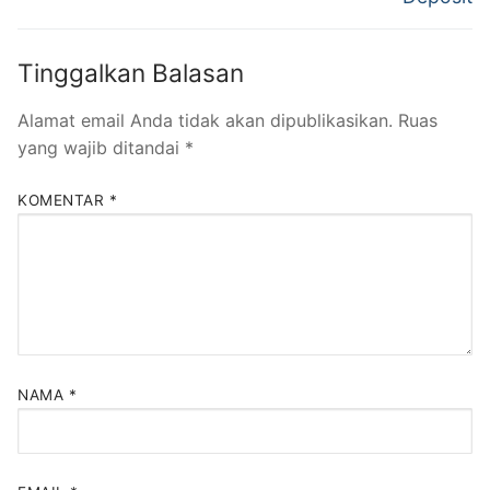
Tinggalkan Balasan
Alamat email Anda tidak akan dipublikasikan.
Ruas
yang wajib ditandai
*
KOMENTAR
*
NAMA
*