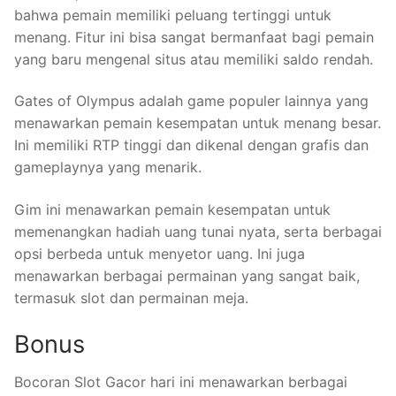
bahwa pemain memiliki peluang tertinggi untuk
menang. Fitur ini bisa sangat bermanfaat bagi pemain
yang baru mengenal situs atau memiliki saldo rendah.
Gates of Olympus adalah game populer lainnya yang
menawarkan pemain kesempatan untuk menang besar.
Ini memiliki RTP tinggi dan dikenal dengan grafis dan
gameplaynya yang menarik.
Gim ini menawarkan pemain kesempatan untuk
memenangkan hadiah uang tunai nyata, serta berbagai
opsi berbeda untuk menyetor uang. Ini juga
menawarkan berbagai permainan yang sangat baik,
termasuk slot dan permainan meja.
Bonus
Bocoran Slot Gacor hari ini menawarkan berbagai