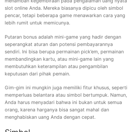
menambah kegembiraan pada pengalaman uang nyata
slot online Anda. Mereka biasanya dipicu oleh simbol
pencar, tetapi beberapa game menawarkan cara yang
lebih rumit untuk memicunya.
Putaran bonus adalah mini-game yang hadir dengan
seperangkat aturan dan potensi pembayarannya
sendiri. Ini bisa berupa permainan pick’em, permainan
membandingkan kartu, atau mini-game lain yang
membutuhkan keterampilan atau pengambilan
keputusan dari pihak pemain.
Gim-gim ini mungkin juga memiliki fitur khusus, seperti
memperluas belantara atau simbol bertumpuk. Namun,
Anda harus menyadari bahwa ini bukan untuk semua
orang, karena harganya bisa sangat mahal dan
menghabiskan uang Anda dengan cepat.