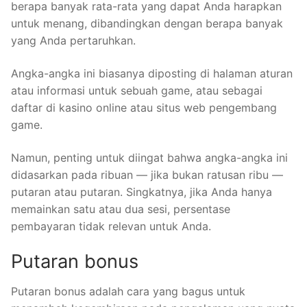
berapa banyak rata-rata yang dapat Anda harapkan
untuk menang, dibandingkan dengan berapa banyak
yang Anda pertaruhkan.
Angka-angka ini biasanya diposting di halaman aturan
atau informasi untuk sebuah game, atau sebagai
daftar di kasino online atau situs web pengembang
game.
Namun, penting untuk diingat bahwa angka-angka ini
didasarkan pada ribuan — jika bukan ratusan ribu —
putaran atau putaran. Singkatnya, jika Anda hanya
memainkan satu atau dua sesi, persentase
pembayaran tidak relevan untuk Anda.
Putaran bonus
Putaran bonus adalah cara yang bagus untuk