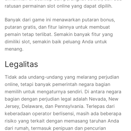
ratusan permainan slot online yang dapat dipilih.
Banyak dari game ini menawarkan putaran bonus,
putaran gratis, dan fitur lainnya untuk membuat
pemain tetap terlibat. Semakin banyak fitur yang
dimiliki slot, semakin baik peluang Anda untuk
menang.
Legalitas
Tidak ada undang-undang yang melarang perjudian
online, tetapi banyak pemerintah negara bagian
memilih untuk mengaturnya sendiri. Di antara negara
bagian dengan perjudian legal adalah Nevada, New
Jersey, Delaware, dan Pennsylvania. Terlepas dari
keberadaan operator berlisensi, masih ada beberapa
risiko yang terkait dengan memasang taruhan Anda
dari rumah, termasuk penipuan dan pencurian