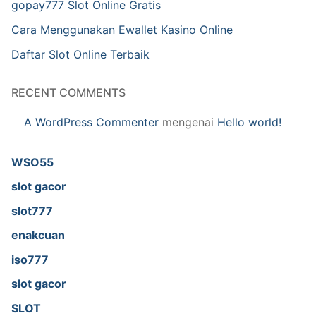
gopay777 Slot Online Gratis
Cara Menggunakan Ewallet Kasino Online
Daftar Slot Online Terbaik
RECENT COMMENTS
A WordPress Commenter
mengenai
Hello world!
WSO55
slot gacor
slot777
enakcuan
iso777
slot gacor
SLOT