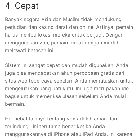
4. Cepat
Banyak negara Asia dan Muslim tidak mendukung
perjudian dan kasino darat dan online. Artinya, pemain
harus menipu lokasi mereka untuk berjudi. Dengan
menggunakan vpn, pemain dapat dengan mudah
melewati batasan ini.
Sistem ini sangat cepat dan mudah digunakan. Anda
juga bisa mendapatkan akun percobaan gratis dari
situs web tepercaya sebelum Anda memutuskan untuk
mengeluarkan uang untuk itu. Ini juga merupakan ide
bagus untuk memeriksa ulasan sebelum Anda mulai
bermain.
Hal hebat lainnya tentang vpn adalah aman dan
terlindungi. Ini terutama benar ketika Anda
menggunakannya di iPhone atau iPad Anda. Ini karena