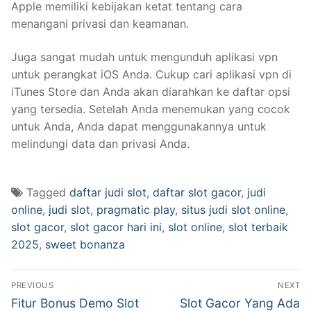
Apple memiliki kebijakan ketat tentang cara
menangani privasi dan keamanan.
Juga sangat mudah untuk mengunduh aplikasi vpn
untuk perangkat iOS Anda. Cukup cari aplikasi vpn di
iTunes Store dan Anda akan diarahkan ke daftar opsi
yang tersedia. Setelah Anda menemukan yang cocok
untuk Anda, Anda dapat menggunakannya untuk
melindungi data dan privasi Anda.
Tagged
daftar judi slot
,
daftar slot gacor
,
judi
online
,
judi slot
,
pragmatic play
,
situs judi slot online
,
slot gacor
,
slot gacor hari ini
,
slot online
,
slot terbaik
2025
,
sweet bonanza
Navigasi
PREVIOUS
NEXT
pos
Previous
Next
Fitur Bonus Demo Slot
Slot Gacor Yang Ada