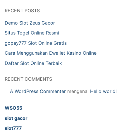
RECENT POSTS
Demo Slot Zeus Gacor
Situs Togel Online Resmi
gopay777 Slot Online Gratis
Cara Menggunakan Ewallet Kasino Online
Daftar Slot Online Terbaik
RECENT COMMENTS
A WordPress Commenter
mengenai
Hello world!
WSO55
slot gacor
slot777