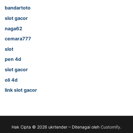
bandartoto
slot gacor
naga62
cemara777
slot
pen 4d
slot gacor
oli 4d
link slot gacor
Hak Cipta © 2026 ukrtender – Ditenagai oleh
Customify
.