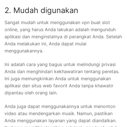
2. Mudah digunakan
Sangat mudah untuk menggunakan vpn buat slot
online, yang harus Anda lakukan adalah mengunduh
aplikasi dan menginstalnya di perangkat Anda. Setelah
Anda melakukan ini, Anda dapat mulai
menggunakannya.
Ini adalah cara yang bagus untuk melindungi privasi
Anda dan menghindari kekhawatiran tentang peretas.
Ini juga memungkinkan Anda untuk menggunakan
aplikasi dan situs web favorit Anda tanpa khawatir
dipantau oleh orang lain.
Anda juga dapat menggunakannya untuk menonton
video atau mendengarkan musik. Namun, pastikan
Anda menggunakan layanan yang dapat diandalkan.