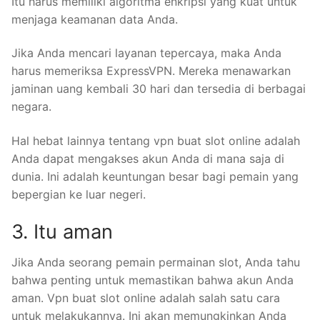
Itu harus memiliki algoritma enkripsi yang kuat untuk
menjaga keamanan data Anda.
Jika Anda mencari layanan tepercaya, maka Anda
harus memeriksa ExpressVPN. Mereka menawarkan
jaminan uang kembali 30 hari dan tersedia di berbagai
negara.
Hal hebat lainnya tentang vpn buat slot online adalah
Anda dapat mengakses akun Anda di mana saja di
dunia. Ini adalah keuntungan besar bagi pemain yang
bepergian ke luar negeri.
3. Itu aman
Jika Anda seorang pemain permainan slot, Anda tahu
bahwa penting untuk memastikan bahwa akun Anda
aman. Vpn buat slot online adalah salah satu cara
untuk melakukannya. Ini akan memungkinkan Anda