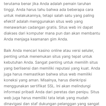
terutama benar jika Anda adalah pemain taruhan
tinggi. Anda harus tahu bahwa ada beberapa cara
untuk melakukannya, tetapi salah satu yang paling
efektif adalah menggunakan situs web yang
menawarkan cadangan gratis. Situs web ini dapat
diakses dari komputer mana pun dan akan membantu
Anda menjaga keamanan gim Anda.
Baik Anda mencari kasino online atau versi seluler,
penting untuk menemukan situs yang tepat untuk
kebutuhan Anda. Sangat penting untuk memilih situs
yang berlisensi dan memiliki reputasi yang kuat. Anda
juga harus memastikan bahwa situs web memiliki
koneksi yang aman. Misalnya, harus dienkripsi
menggunakan sertifikat SSL. Ini akan melindungi
informasi pribadi Anda dari peretas dan penipu. Situs
web juga harus memiliki tata letak yang mudah
dinavigasi dan staf dukungan pelanggan yang sangat