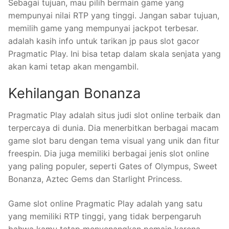
Sebagai tujuan, mau pilih bermain game yang
mempunyai nilai RTP yang tinggi. Jangan sabar tujuan,
memilih game yang mempunyai jackpot terbesar.
adalah kasih info untuk tarikan jp paus slot gacor
Pragmatic Play. Ini bisa tetap dalam skala senjata yang
akan kami tetap akan mengambil.
Kehilangan Bonanza
Pragmatic Play adalah situs judi slot online terbaik dan
terpercaya di dunia. Dia menerbitkan berbagai macam
game slot baru dengan tema visual yang unik dan fitur
freespin. Dia juga memiliki berbagai jenis slot online
yang paling populer, seperti Gates of Olympus, Sweet
Bonanza, Aztec Gems dan Starlight Princess.
Game slot online Pragmatic Play adalah yang satu
yang memiliki RTP tinggi, yang tidak berpengaruh