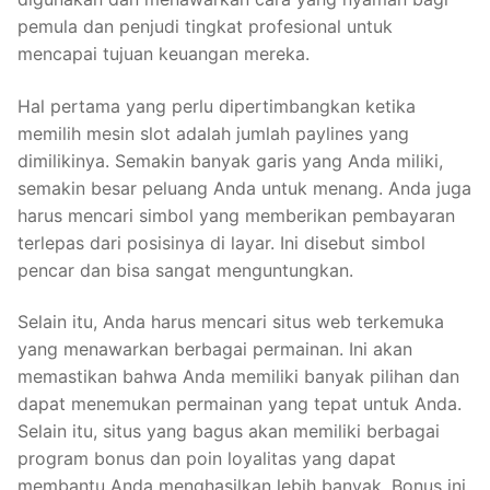
pemula dan penjudi tingkat profesional untuk
mencapai tujuan keuangan mereka.
Hal pertama yang perlu dipertimbangkan ketika
memilih mesin slot adalah jumlah paylines yang
dimilikinya. Semakin banyak garis yang Anda miliki,
semakin besar peluang Anda untuk menang. Anda juga
harus mencari simbol yang memberikan pembayaran
terlepas dari posisinya di layar. Ini disebut simbol
pencar dan bisa sangat menguntungkan.
Selain itu, Anda harus mencari situs web terkemuka
yang menawarkan berbagai permainan. Ini akan
memastikan bahwa Anda memiliki banyak pilihan dan
dapat menemukan permainan yang tepat untuk Anda.
Selain itu, situs yang bagus akan memiliki berbagai
program bonus dan poin loyalitas yang dapat
membantu Anda menghasilkan lebih banyak. Bonus ini