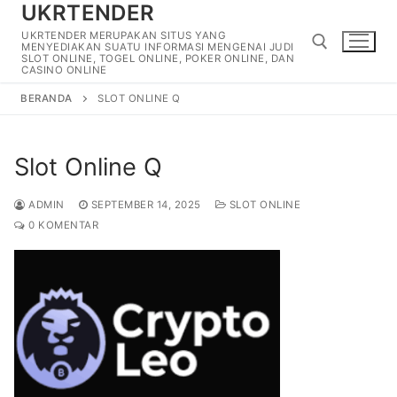
UKRTENDER
Lompat
ke
UKRTENDER MERUPAKAN SITUS YANG
MENYEDIAKAN SUATU INFORMASI MENGENAI JUDI
konten
SLOT ONLINE, TOGEL ONLINE, POKER ONLINE, DAN
CASINO ONLINE
BERANDA
SLOT ONLINE Q
Cari:
Slot Online Q
ADMIN
SEPTEMBER 14, 2025
SLOT ONLINE
0 KOMENTAR