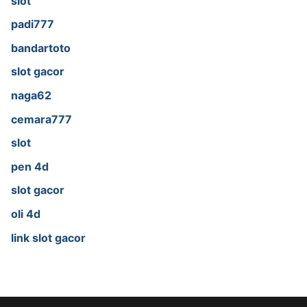
slot
padi777
bandartoto
slot gacor
naga62
cemara777
slot
pen 4d
slot gacor
oli 4d
link slot gacor