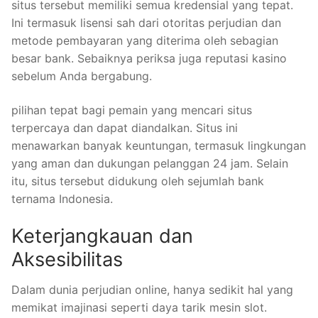
situs tersebut memiliki semua kredensial yang tepat.
Ini termasuk lisensi sah dari otoritas perjudian dan
metode pembayaran yang diterima oleh sebagian
besar bank. Sebaiknya periksa juga reputasi kasino
sebelum Anda bergabung.
pilihan tepat bagi pemain yang mencari situs
terpercaya dan dapat diandalkan. Situs ini
menawarkan banyak keuntungan, termasuk lingkungan
yang aman dan dukungan pelanggan 24 jam. Selain
itu, situs tersebut didukung oleh sejumlah bank
ternama Indonesia.
Keterjangkauan dan
Aksesibilitas
Dalam dunia perjudian online, hanya sedikit hal yang
memikat imajinasi seperti daya tarik mesin slot.