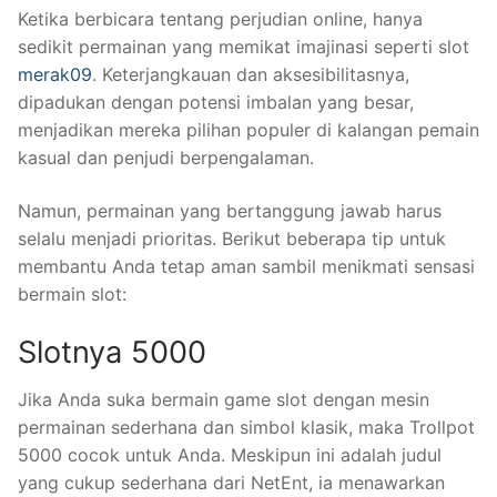
Ketika berbicara tentang perjudian online, hanya
sedikit permainan yang memikat imajinasi seperti slot
merak09
. Keterjangkauan dan aksesibilitasnya,
dipadukan dengan potensi imbalan yang besar,
menjadikan mereka pilihan populer di kalangan pemain
kasual dan penjudi berpengalaman.
Namun, permainan yang bertanggung jawab harus
selalu menjadi prioritas. Berikut beberapa tip untuk
membantu Anda tetap aman sambil menikmati sensasi
bermain slot:
Slotnya 5000
Jika Anda suka bermain game slot dengan mesin
permainan sederhana dan simbol klasik, maka Trollpot
5000 cocok untuk Anda. Meskipun ini adalah judul
yang cukup sederhana dari NetEnt, ia menawarkan