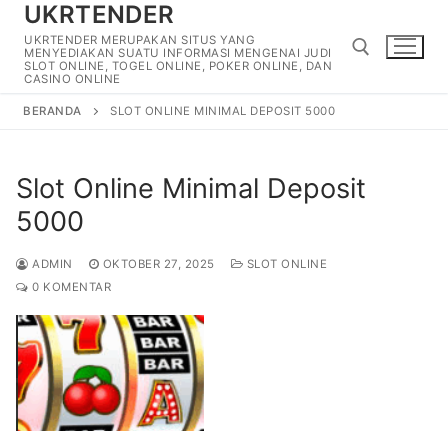
UKRTENDER
Lompat
ke
UKRTENDER MERUPAKAN SITUS YANG
MENYEDIAKAN SUATU INFORMASI MENGENAI JUDI
konten
SLOT ONLINE, TOGEL ONLINE, POKER ONLINE, DAN
CASINO ONLINE
BERANDA
SLOT ONLINE MINIMAL DEPOSIT 5000
Cari:
Slot Online Minimal Deposit
5000
ADMIN
OKTOBER 27, 2025
SLOT ONLINE
0 KOMENTAR