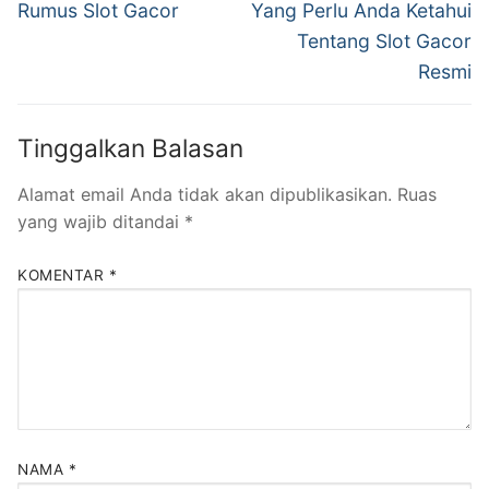
pos
Previous
Next
Rumus Slot Gacor
Yang Perlu Anda Ketahui
post:
post:
Tentang Slot Gacor
Resmi
Tinggalkan Balasan
Alamat email Anda tidak akan dipublikasikan.
Ruas
yang wajib ditandai
*
KOMENTAR
*
NAMA
*