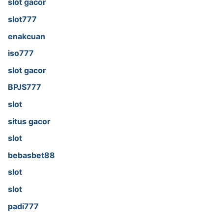
slot gacor
slot777
enakcuan
iso777
slot gacor
BPJS777
slot
situs gacor
slot
bebasbet88
slot
slot
padi777