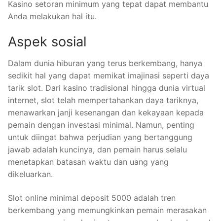
Kasino setoran minimum yang tepat dapat membantu
Anda melakukan hal itu.
Aspek sosial
Dalam dunia hiburan yang terus berkembang, hanya
sedikit hal yang dapat memikat imajinasi seperti daya
tarik slot. Dari kasino tradisional hingga dunia virtual
internet, slot telah mempertahankan daya tariknya,
menawarkan janji kesenangan dan kekayaan kepada
pemain dengan investasi minimal. Namun, penting
untuk diingat bahwa perjudian yang bertanggung
jawab adalah kuncinya, dan pemain harus selalu
menetapkan batasan waktu dan uang yang
dikeluarkan.
Slot online minimal deposit 5000 adalah tren
berkembang yang memungkinkan pemain merasakan