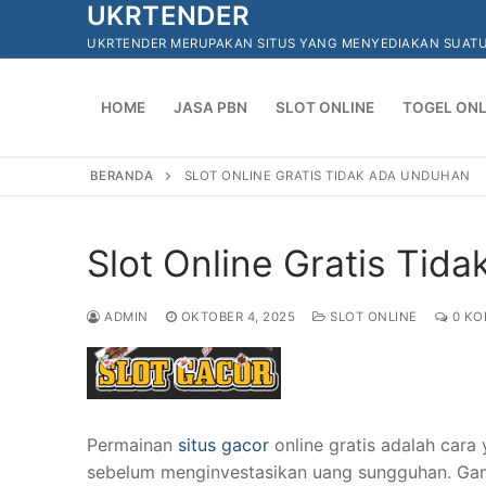
UKRTENDER
Lompat
ke
UKRTENDER MERUPAKAN SITUS YANG MENYEDIAKAN SUATU I
konten
HOME
JASA PBN
SLOT ONLINE
TOGEL ONL
BERANDA
SLOT ONLINE GRATIS TIDAK ADA UNDUHAN
Slot Online Gratis Tid
ADMIN
OKTOBER 4, 2025
SLOT ONLINE
0 KO
Permainan
situs gacor
online gratis adalah cara
sebelum menginvestasikan uang sungguhan. Gam