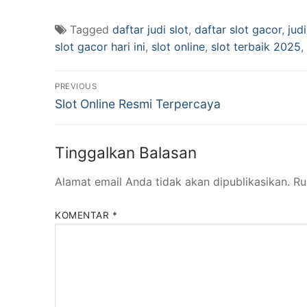
Tagged
daftar judi slot
,
daftar slot gacor
,
judi
slot gacor hari ini
,
slot online
,
slot terbaik 2025
,
Navigasi
PREVIOUS
Previous
pos
Slot Online Resmi Terpercaya
post:
Tinggalkan Balasan
Alamat email Anda tidak akan dipublikasikan.
Ru
KOMENTAR
*