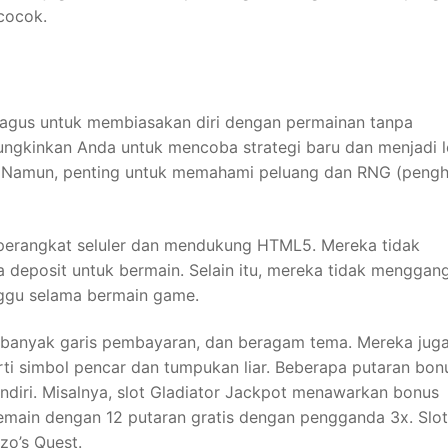
cocok.
 bagus untuk membiasakan diri dengan permainan tanpa
ngkinkan Anda untuk mencoba strategi baru dan menjadi l
 Namun, penting untuk memahami peluang dan RNG (pengh
i perangkat seluler dan mendukung HTML5. Mereka tidak
a deposit untuk bermain. Selain itu, mereka tidak menggan
gu selama bermain game.
l, banyak garis pembayaran, dan beragam tema. Mereka jug
i simbol pencar dan tumpukan liar. Beberapa putaran bonu
sendiri. Misalnya, slot Gladiator Jackpot menawarkan bonus
ain dengan 12 putaran gratis dengan pengganda 3x. Slot
zo’s Quest.