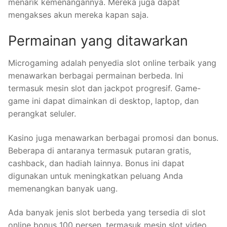
menarik kemenangannya. Mereka juga dapat
mengakses akun mereka kapan saja.
Permainan yang ditawarkan
Microgaming adalah penyedia slot online terbaik yang
menawarkan berbagai permainan berbeda. Ini
termasuk mesin slot dan jackpot progresif. Game-
game ini dapat dimainkan di desktop, laptop, dan
perangkat seluler.
Kasino juga menawarkan berbagai promosi dan bonus.
Beberapa di antaranya termasuk putaran gratis,
cashback, dan hadiah lainnya. Bonus ini dapat
digunakan untuk meningkatkan peluang Anda
memenangkan banyak uang.
Ada banyak jenis slot berbeda yang tersedia di slot
online bonus 100 persen, termasuk mesin slot video