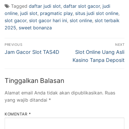
Tagged
daftar judi slot
,
daftar slot gacor
,
judi
online
,
judi slot
,
pragmatic play
,
situs judi slot online
,
slot gacor
,
slot gacor hari ini
,
slot online
,
slot terbaik
2025
,
sweet bonanza
Navigasi
PREVIOUS
NEXT
pos
Previous
Next
Jam Gacor Slot TAS4D
Slot Online Uang Asli
post:
post:
Kasino Tanpa Deposit
Tinggalkan Balasan
Alamat email Anda tidak akan dipublikasikan.
Ruas
yang wajib ditandai
*
KOMENTAR
*