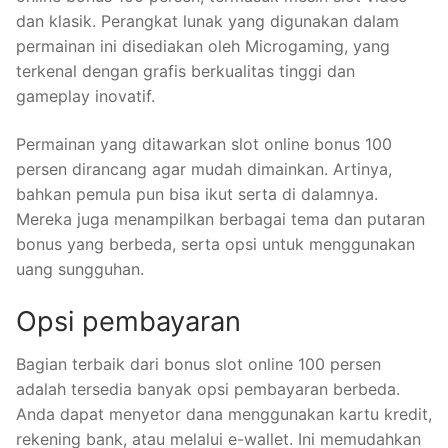
dan klasik. Perangkat lunak yang digunakan dalam
permainan ini disediakan oleh Microgaming, yang
terkenal dengan grafis berkualitas tinggi dan
gameplay inovatif.
Permainan yang ditawarkan slot online bonus 100
persen dirancang agar mudah dimainkan. Artinya,
bahkan pemula pun bisa ikut serta di dalamnya.
Mereka juga menampilkan berbagai tema dan putaran
bonus yang berbeda, serta opsi untuk menggunakan
uang sungguhan.
Opsi pembayaran
Bagian terbaik dari bonus slot online 100 persen
adalah tersedia banyak opsi pembayaran berbeda.
Anda dapat menyetor dana menggunakan kartu kredit,
rekening bank, atau melalui e-wallet. Ini memudahkan