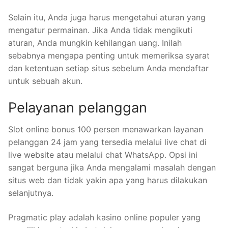
Selain itu, Anda juga harus mengetahui aturan yang
mengatur permainan. Jika Anda tidak mengikuti
aturan, Anda mungkin kehilangan uang. Inilah
sebabnya mengapa penting untuk memeriksa syarat
dan ketentuan setiap situs sebelum Anda mendaftar
untuk sebuah akun.
Pelayanan pelanggan
Slot online bonus 100 persen menawarkan layanan
pelanggan 24 jam yang tersedia melalui live chat di
live website atau melalui chat WhatsApp. Opsi ini
sangat berguna jika Anda mengalami masalah dengan
situs web dan tidak yakin apa yang harus dilakukan
selanjutnya.
Pragmatic play adalah kasino online populer yang