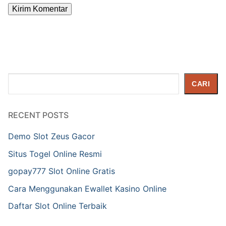
Cari
CARI
RECENT POSTS
Demo Slot Zeus Gacor
Situs Togel Online Resmi
gopay777 Slot Online Gratis
Cara Menggunakan Ewallet Kasino Online
Daftar Slot Online Terbaik