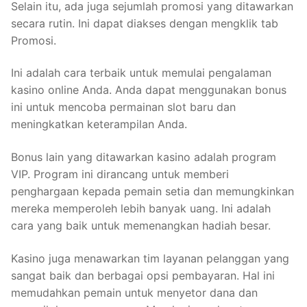
Selain itu, ada juga sejumlah promosi yang ditawarkan
secara rutin. Ini dapat diakses dengan mengklik tab
Promosi.
Ini adalah cara terbaik untuk memulai pengalaman
kasino online Anda. Anda dapat menggunakan bonus
ini untuk mencoba permainan slot baru dan
meningkatkan keterampilan Anda.
Bonus lain yang ditawarkan kasino adalah program
VIP. Program ini dirancang untuk memberi
penghargaan kepada pemain setia dan memungkinkan
mereka memperoleh lebih banyak uang. Ini adalah
cara yang baik untuk memenangkan hadiah besar.
Kasino juga menawarkan tim layanan pelanggan yang
sangat baik dan berbagai opsi pembayaran. Hal ini
memudahkan pemain untuk menyetor dana dan