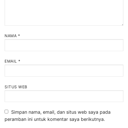
NAMA
*
EMAIL
*
SITUS WEB
Simpan nama, email, dan situs web saya pada
peramban ini untuk komentar saya berikutnya.