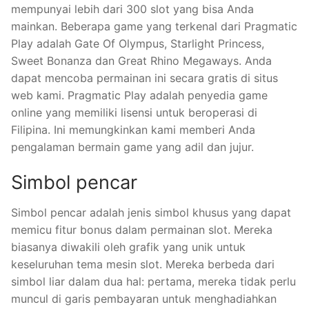
mempunyai lebih dari 300 slot yang bisa Anda
mainkan. Beberapa game yang terkenal dari Pragmatic
Play adalah Gate Of Olympus, Starlight Princess,
Sweet Bonanza dan Great Rhino Megaways. Anda
dapat mencoba permainan ini secara gratis di situs
web kami. Pragmatic Play adalah penyedia game
online yang memiliki lisensi untuk beroperasi di
Filipina. Ini memungkinkan kami memberi Anda
pengalaman bermain game yang adil dan jujur.
Simbol pencar
Simbol pencar adalah jenis simbol khusus yang dapat
memicu fitur bonus dalam permainan slot. Mereka
biasanya diwakili oleh grafik yang unik untuk
keseluruhan tema mesin slot. Mereka berbeda dari
simbol liar dalam dua hal: pertama, mereka tidak perlu
muncul di garis pembayaran untuk menghadiahkan