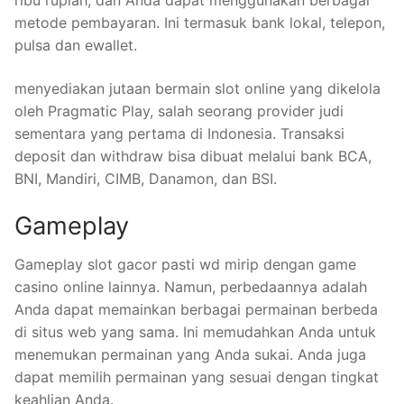
ribu rupiah, dan Anda dapat menggunakan berbagai
metode pembayaran. Ini termasuk bank lokal, telepon,
pulsa dan ewallet.
menyediakan jutaan bermain slot online yang dikelola
oleh Pragmatic Play, salah seorang provider judi
sementara yang pertama di Indonesia. Transaksi
deposit dan withdraw bisa dibuat melalui bank BCA,
BNI, Mandiri, CIMB, Danamon, dan BSI.
Gameplay
Gameplay slot gacor pasti wd mirip dengan game
casino online lainnya. Namun, perbedaannya adalah
Anda dapat memainkan berbagai permainan berbeda
di situs web yang sama. Ini memudahkan Anda untuk
menemukan permainan yang Anda sukai. Anda juga
dapat memilih permainan yang sesuai dengan tingkat
keahlian Anda.