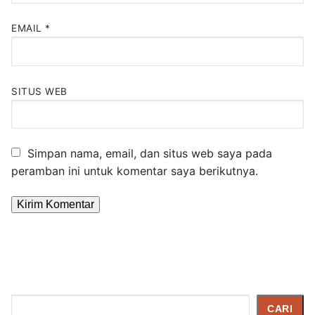
EMAIL
*
SITUS WEB
Simpan nama, email, dan situs web saya pada
peramban ini untuk komentar saya berikutnya.
Cari
CARI