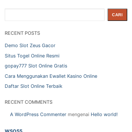
Cari
CARI
RECENT POSTS
Demo Slot Zeus Gacor
Situs Togel Online Resmi
gopay777 Slot Online Gratis
Cara Menggunakan Ewallet Kasino Online
Daftar Slot Online Terbaik
RECENT COMMENTS
A WordPress Commenter
mengenai
Hello world!
WSO55