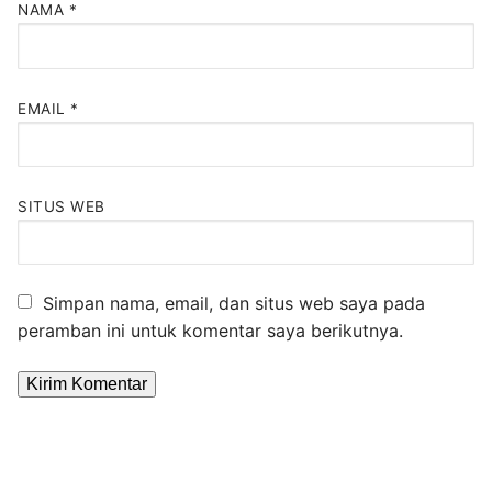
NAMA
*
EMAIL
*
SITUS WEB
Simpan nama, email, dan situs web saya pada
peramban ini untuk komentar saya berikutnya.