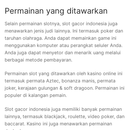
Permainan yang ditawarkan
Selain permainan slotnya, slot gacor indonesia juga
menawarkan jenis judi lainnya. Ini termasuk poker dan
taruhan olahraga. Anda dapat memainkan game ini
menggunakan komputer atau perangkat seluler Anda.
Anda juga dapat menyetor dan menarik uang melalui
berbagai metode pembayaran.
Permainan slot yang ditawarkan oleh kasino online ini
termasuk permata Aztec, bonanza manis, permata
joker, kerajaan gulungan & soft dragoon. Permainan ini
populer di kalangan pemain.
Slot gacor indonesia juga memiliki banyak permainan
lainnya, termasuk blackjack, roulette, video poker, dan
baccarat. Kasino ini juga menawarkan permainan