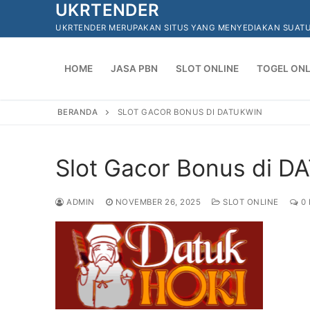
UKRTENDER
Lompat
ke
UKRTENDER MERUPAKAN SITUS YANG MENYEDIAKAN SUATU I
konten
HOME
JASA PBN
SLOT ONLINE
TOGEL ONL
BERANDA
SLOT GACOR BONUS DI DATUKWIN
Slot Gacor Bonus di 
ADMIN
NOVEMBER 26, 2025
SLOT ONLINE
0 