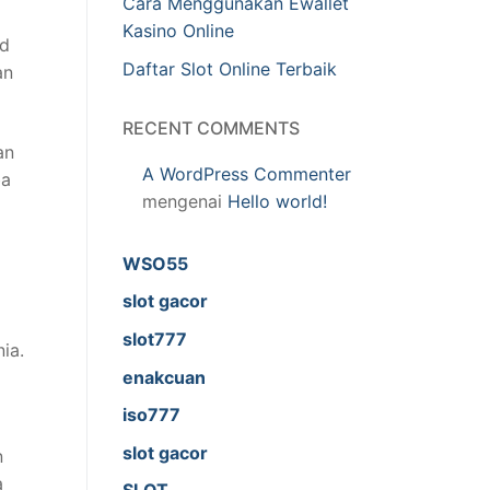
Cara Menggunakan Ewallet
Kasino Online
ld
Daftar Slot Online Terbaik
an
RECENT COMMENTS
an
A WordPress Commenter
ba
mengenai
Hello world!
WSO55
slot gacor
slot777
ia.
enakcuan
iso777
slot gacor
n
a