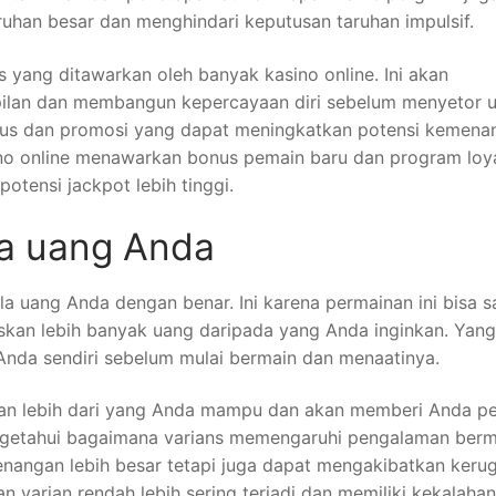
han besar dan menghindari keputusan taruhan impulsif.
s yang ditawarkan oleh banyak kasino online. Ini akan
an dan membangun kepercayaan diri sebelum menyetor 
us dan promosi yang dapat meningkatkan potensi kemena
ino online menawarkan bonus pemain baru dan program loya
otensi jackpot lebih tinggi.
a uang Anda
la uang Anda dengan benar. Ini karena permainan ini bisa s
an lebih banyak uang daripada yang Anda inginkan. Yang
Anda sendiri sebelum mulai bermain dan menaatinya.
an lebih dari yang Anda mampu dan akan memberi Anda p
engetahui bagaimana varians memengaruhi pengalaman berm
nangan lebih besar tetapi juga dapat mengakibatkan kerug
n varian rendah lebih sering terjadi dan memiliki kekalahan