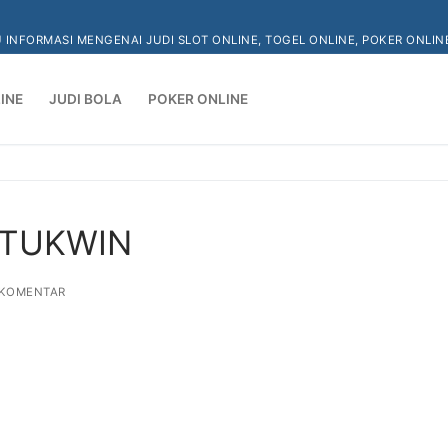
NFORMASI MENGENAI JUDI SLOT ONLINE, TOGEL ONLINE, POKER ONLINE
INE
JUDI BOLA
POKER ONLINE
Cari:
DATUKWIN
KOMENTAR