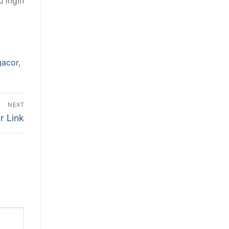
u ingin
gacor
,
NEXT
r Link