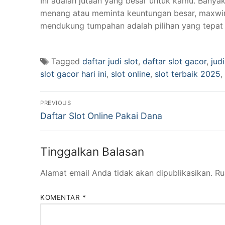
Ini adalah jutaan yang besar untuk kamu. Banyak 
menang atau meminta keuntungan besar, maxwin 
mendukung tumpahan adalah pilihan yang tepat 
Tagged
daftar judi slot
,
daftar slot gacor
,
judi
slot gacor hari ini
,
slot online
,
slot terbaik 2025
,
Navigasi
PREVIOUS
Previous
pos
Daftar Slot Online Pakai Dana
post:
Tinggalkan Balasan
Alamat email Anda tidak akan dipublikasikan.
Ru
KOMENTAR
*