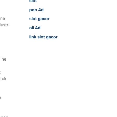
slot
pen 4d
ine
slot gacor
ustri
oli 4d
link slot gacor
ine
.
ntuk
n