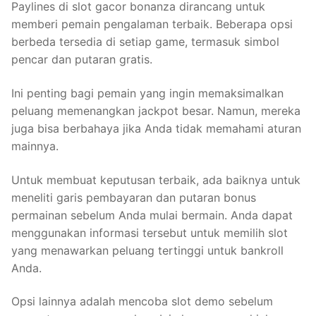
Paylines di slot gacor bonanza dirancang untuk
memberi pemain pengalaman terbaik. Beberapa opsi
berbeda tersedia di setiap game, termasuk simbol
pencar dan putaran gratis.
Ini penting bagi pemain yang ingin memaksimalkan
peluang memenangkan jackpot besar. Namun, mereka
juga bisa berbahaya jika Anda tidak memahami aturan
mainnya.
Untuk membuat keputusan terbaik, ada baiknya untuk
meneliti garis pembayaran dan putaran bonus
permainan sebelum Anda mulai bermain. Anda dapat
menggunakan informasi tersebut untuk memilih slot
yang menawarkan peluang tertinggi untuk bankroll
Anda.
Opsi lainnya adalah mencoba slot demo sebelum