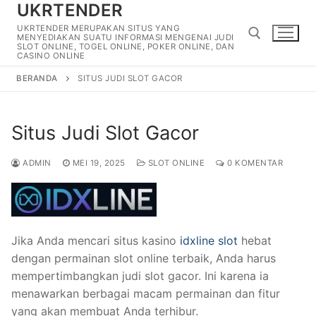
UKRTENDER
Lompat
ke
UKRTENDER MERUPAKAN SITUS YANG
MENYEDIAKAN SUATU INFORMASI MENGENAI JUDI
konten
SLOT ONLINE, TOGEL ONLINE, POKER ONLINE, DAN
CASINO ONLINE
BERANDA
SITUS JUDI SLOT GACOR
Cari:
Situs Judi Slot Gacor
ADMIN
MEI 19, 2025
SLOT ONLINE
0 KOMENTAR
Jika Anda mencari situs kasino
idxline slot
hebat
dengan permainan slot online terbaik, Anda harus
mempertimbangkan judi slot gacor. Ini karena ia
menawarkan berbagai macam permainan dan fitur
yang akan membuat Anda terhibur.