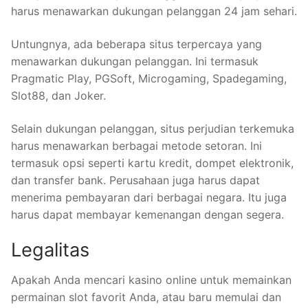
harus menawarkan dukungan pelanggan 24 jam sehari.
Untungnya, ada beberapa situs terpercaya yang
menawarkan dukungan pelanggan. Ini termasuk
Pragmatic Play, PGSoft, Microgaming, Spadegaming,
Slot88, dan Joker.
Selain dukungan pelanggan, situs perjudian terkemuka
harus menawarkan berbagai metode setoran. Ini
termasuk opsi seperti kartu kredit, dompet elektronik,
dan transfer bank. Perusahaan juga harus dapat
menerima pembayaran dari berbagai negara. Itu juga
harus dapat membayar kemenangan dengan segera.
Legalitas
Apakah Anda mencari kasino online untuk memainkan
permainan slot favorit Anda, atau baru memulai dan