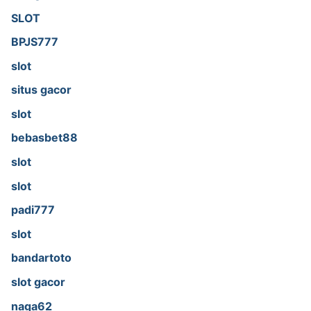
SLOT
BPJS777
slot
situs gacor
slot
bebasbet88
slot
slot
padi777
slot
bandartoto
slot gacor
naga62