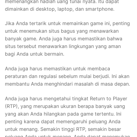
memenangkan hadiah uang tunai nyata. Itu dapat
dimainkan di desktop, laptop, dan smartphone.
Jika Anda tertarik untuk memainkan game ini, penting
untuk menemukan situs bagus yang menawarkan
banyak game. Anda juga harus memastikan bahwa
situs tersebut menawarkan lingkungan yang aman
bagi Anda untuk bermain.
Anda juga harus memastikan untuk membaca
peraturan dan regulasi sebelum mulai berjudi. Ini akan
membantu Anda menghindari masalah di masa depan.
Anda juga harus mengetahui tingkat Return to Player
(RTP), yang merupakan ukuran berapa banyak uang
yang akan Anda hilangkan pada game tertentu. Ini
penting karena dapat memengaruhi peluang Anda
untuk menang. Semakin tinggi RTP, semakin besar
peluang Anda untuk menang. Anda dapat menemukan