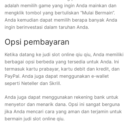
adalah memilih game yang ingin Anda mainkan dan
mengklik tombol yang bertuliskan “Mulai Bermain”.
Anda kemudian dapat memilih berapa banyak Anda
ingin berinvestasi dalam taruhan Anda.
Opsi pembayaran
Ketika datang ke judi slot online qiu qiu, Anda memiliki
berbagai opsi berbeda yang tersedia untuk Anda. Ini
termasuk kartu prabayar, kartu debit dan kredit, dan
PayPal. Anda juga dapat menggunakan e-wallet
seperti Neteller dan Skrill.
Anda juga dapat menggunakan rekening bank untuk
menyetor dan menarik dana. Opsi ini sangat berguna
jika Anda mencari cara yang aman dan terjamin untuk
bermain judi slot online qiu.