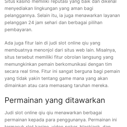
Situs kasino memiliki reputasi yang baik dan dikenal
menyediakan lingkungan yang aman bagi
pelanggannya. Selain itu, ia juga menawarkan layanan
pelanggan 24 jam sehari dan berbagai pilihan
pembayaran.
Ada juga fitur lain di judi slot online qiu yang
membuatnya menonjol dari situs web lain. Misalnya,
situs tersebut memiliki fitur obrolan langsung yang
memungkinkan pemain berkomunikasi dengan tim
secara real time. Fitur ini sangat berguna bagi pemain
yang tidak yakin tentang game mana yang akan
dimainkan atau cara memasang taruhan mereka.
Permainan yang ditawarkan
Judi slot online qiu qiu menawarkan berbagai
permainan kepada para penggunanya. Permainan ini
termasuk slot kasino, video poker, blackjack, dan