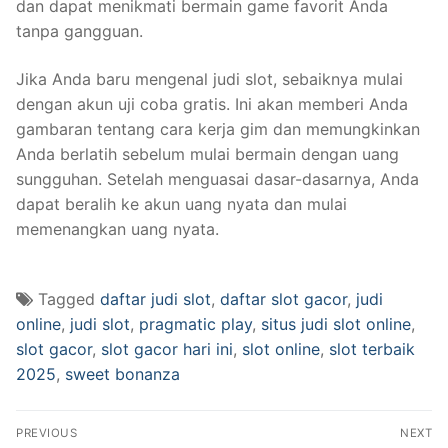
dan dapat menikmati bermain game favorit Anda
tanpa gangguan.
Jika Anda baru mengenal judi slot, sebaiknya mulai
dengan akun uji coba gratis. Ini akan memberi Anda
gambaran tentang cara kerja gim dan memungkinkan
Anda berlatih sebelum mulai bermain dengan uang
sungguhan. Setelah menguasai dasar-dasarnya, Anda
dapat beralih ke akun uang nyata dan mulai
memenangkan uang nyata.
Tagged
daftar judi slot
,
daftar slot gacor
,
judi
online
,
judi slot
,
pragmatic play
,
situs judi slot online
,
slot gacor
,
slot gacor hari ini
,
slot online
,
slot terbaik
2025
,
sweet bonanza
Navigasi
PREVIOUS
NEXT