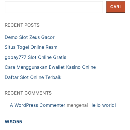
Cari
CARI
RECENT POSTS
Demo Slot Zeus Gacor
Situs Togel Online Resmi
gopay777 Slot Online Gratis
Cara Menggunakan Ewallet Kasino Online
Daftar Slot Online Terbaik
RECENT COMMENTS
A WordPress Commenter
mengenai
Hello world!
WSO55