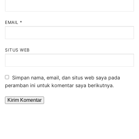
EMAIL
*
SITUS WEB
Simpan nama, email, dan situs web saya pada
peramban ini untuk komentar saya berikutnya.