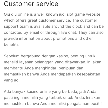
Customer service
Qiu qiu online is a well known judi slot game website
which offers great customer service. The customer
support team is available around the clock and can be
contacted by email or through live chat. They can also
provide information about promotions and other
benefits.
Sebelum bergabung dengan kasino, penting untuk
meneliti layanan pelanggan yang ditawarkan. Ini akan
membantu Anda menghindari penipuan dan
memastikan bahwa Anda mendapatkan kesepakatan
yang adil.
Ada banyak kasino online yang berbeda, jadi Anda
pasti ingin memilih yang terbaik untuk Anda. Ini akan
memastikan bahwa Anda memiliki pengalaman positif