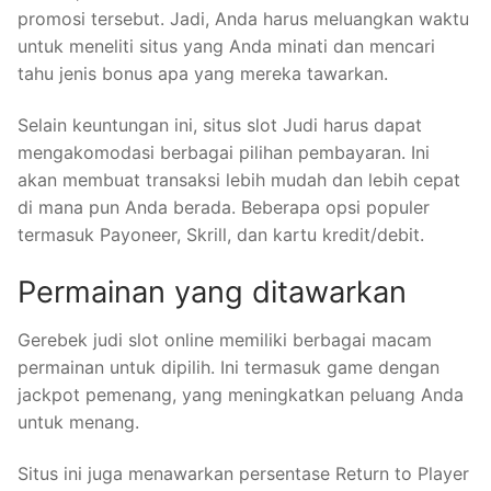
promosi tersebut. Jadi, Anda harus meluangkan waktu
untuk meneliti situs yang Anda minati dan mencari
tahu jenis bonus apa yang mereka tawarkan.
Selain keuntungan ini, situs slot Judi harus dapat
mengakomodasi berbagai pilihan pembayaran. Ini
akan membuat transaksi lebih mudah dan lebih cepat
di mana pun Anda berada. Beberapa opsi populer
termasuk Payoneer, Skrill, dan kartu kredit/debit.
Permainan yang ditawarkan
Gerebek judi slot online memiliki berbagai macam
permainan untuk dipilih. Ini termasuk game dengan
jackpot pemenang, yang meningkatkan peluang Anda
untuk menang.
Situs ini juga menawarkan persentase Return to Player