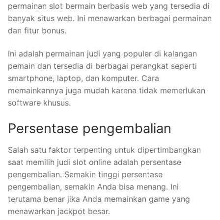
permainan slot bermain berbasis web yang tersedia di
banyak situs web. Ini menawarkan berbagai permainan
dan fitur bonus.
Ini adalah permainan judi yang populer di kalangan
pemain dan tersedia di berbagai perangkat seperti
smartphone, laptop, dan komputer. Cara
memainkannya juga mudah karena tidak memerlukan
software khusus.
Persentase pengembalian
Salah satu faktor terpenting untuk dipertimbangkan
saat memilih judi slot online adalah persentase
pengembalian. Semakin tinggi persentase
pengembalian, semakin Anda bisa menang. Ini
terutama benar jika Anda memainkan game yang
menawarkan jackpot besar.