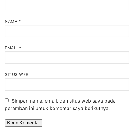
NAMA
*
EMAIL
*
SITUS WEB
Simpan nama, email, dan situs web saya pada
peramban ini untuk komentar saya berikutnya.