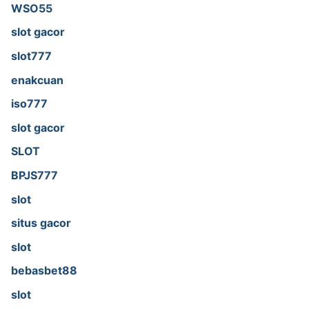
WSO55
slot gacor
slot777
enakcuan
iso777
slot gacor
SLOT
BPJS777
slot
situs gacor
slot
bebasbet88
slot