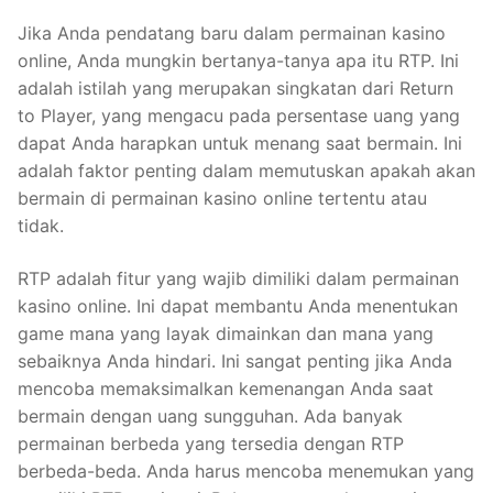
Jika Anda pendatang baru dalam permainan kasino
online, Anda mungkin bertanya-tanya apa itu RTP. Ini
adalah istilah yang merupakan singkatan dari Return
to Player, yang mengacu pada persentase uang yang
dapat Anda harapkan untuk menang saat bermain. Ini
adalah faktor penting dalam memutuskan apakah akan
bermain di permainan kasino online tertentu atau
tidak.
RTP adalah fitur yang wajib dimiliki dalam permainan
kasino online. Ini dapat membantu Anda menentukan
game mana yang layak dimainkan dan mana yang
sebaiknya Anda hindari. Ini sangat penting jika Anda
mencoba memaksimalkan kemenangan Anda saat
bermain dengan uang sungguhan. Ada banyak
permainan berbeda yang tersedia dengan RTP
berbeda-beda. Anda harus mencoba menemukan yang