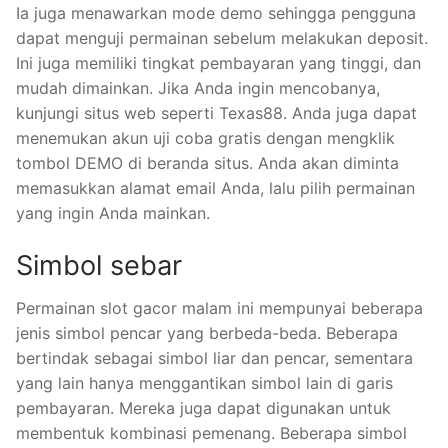
Ia juga menawarkan mode demo sehingga pengguna
dapat menguji permainan sebelum melakukan deposit.
Ini juga memiliki tingkat pembayaran yang tinggi, dan
mudah dimainkan. Jika Anda ingin mencobanya,
kunjungi situs web seperti Texas88. Anda juga dapat
menemukan akun uji coba gratis dengan mengklik
tombol DEMO di beranda situs. Anda akan diminta
memasukkan alamat email Anda, lalu pilih permainan
yang ingin Anda mainkan.
Simbol sebar
Permainan slot gacor malam ini mempunyai beberapa
jenis simbol pencar yang berbeda-beda. Beberapa
bertindak sebagai simbol liar dan pencar, sementara
yang lain hanya menggantikan simbol lain di garis
pembayaran. Mereka juga dapat digunakan untuk
membentuk kombinasi pemenang. Beberapa simbol