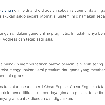
ekalahan
online di android adalah sebuah sistem di dalam g
lakukan saldo secara otomatis. Sistem ini dinamakan seba
enangan di dalam game online pragmatic. Ini tidak hanya be
 Address dan tetap satu saja.
da mungkin memperhatikan bahwa pemain lain lebih sering
mereka menggunakan versi premium dari game yang member
ermain gratis.
kan alat cheat seperti Cheat Engine. Cheat Engine adala
ntuk memodifikasi sumber daya gim apa pun. Ini tersedia 
hnya gratis untuk diunduh dan digunakan.