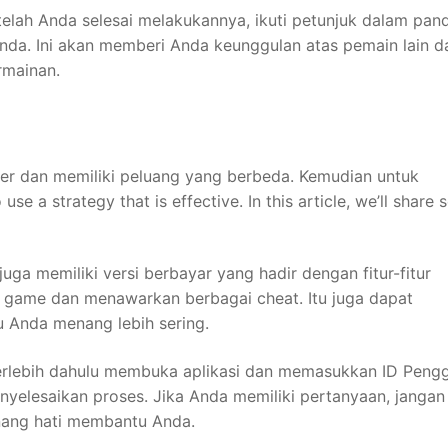
telah Anda selesai melakukannya, ikuti petunjuk dalam pan
Anda. Ini akan memberi Anda keunggulan atas pemain lain d
mainan.
ler dan memiliki peluang yang berbeda. Kemudian untuk
se a strategy that is effective. In this article, we’ll share
e juga memiliki versi berbayar yang hadir dengan fitur-fitur
i game dan menawarkan berbagai cheat. Itu juga dapat
Anda menang lebih sering.
terlebih dahulu membuka aplikasi dan memasukkan ID Peng
enyelesaikan proses. Jika Anda memiliki pertanyaan, jangan
nang hati membantu Anda.