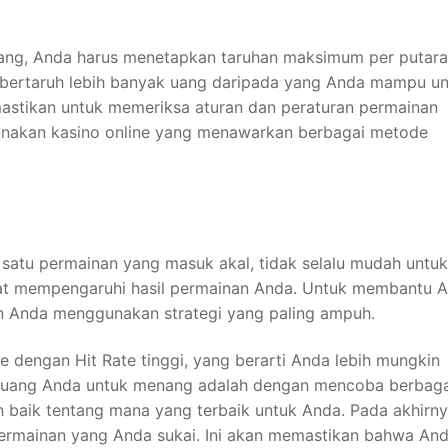
ng, Anda harus menetapkan taruhan maksimum per putara
k bertaruh lebih banyak uang daripada yang Anda mampu u
emastikan untuk memeriksa aturan dan peraturan permainan
gunakan kasino online yang menawarkan berbagai metode
h satu permainan yang masuk akal, tidak selalu mudah untuk
pat mempengaruhi hasil permainan Anda. Untuk membantu 
n Anda menggunakan strategi yang paling ampuh.
e dengan Hit Rate tinggi, yang berarti Anda lebih mungkin
eluang Anda untuk menang adalah dengan mencoba berbagai
h baik tentang mana yang terbaik untuk Anda. Pada akhirny
rmainan yang Anda sukai. Ini akan memastikan bahwa An