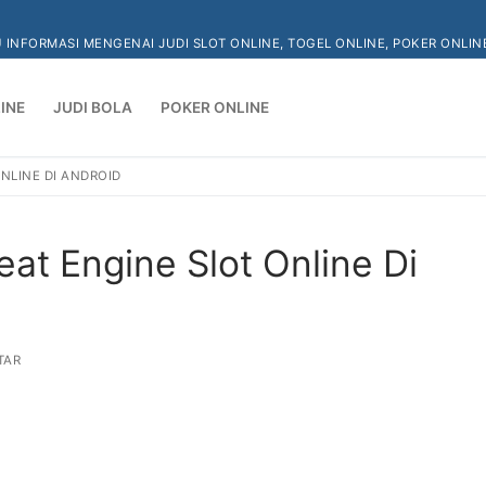
NFORMASI MENGENAI JUDI SLOT ONLINE, TOGEL ONLINE, POKER ONLINE
INE
JUDI BOLA
POKER ONLINE
LINE DI ANDROID
Cari:
t Engine Slot Online Di
TAR