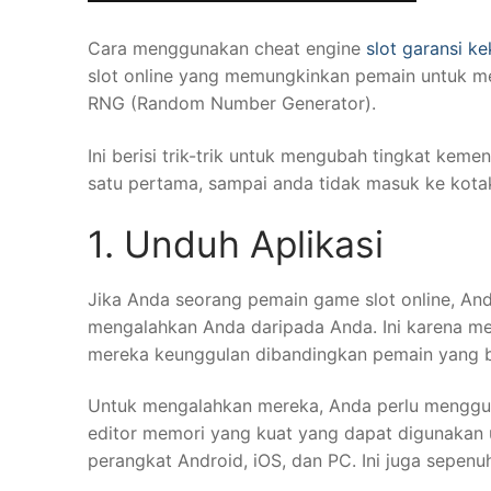
Cara menggunakan cheat engine
slot garansi k
slot online yang memungkinkan pemain untuk me
RNG (Random Number Generator).
Ini berisi trik-trik untuk mengubah tingkat kem
satu pertama, sampai anda tidak masuk ke kotak
1. Unduh Aplikasi
Jika Anda seorang pemain game slot online, An
mengalahkan Anda daripada Anda. Ini karena 
mereka keunggulan dibandingkan pemain yang b
Untuk mengalahkan mereka, Anda perlu mengguna
editor memori yang kuat yang dapat digunakan u
perangkat Android, iOS, dan PC. Ini juga sepenu