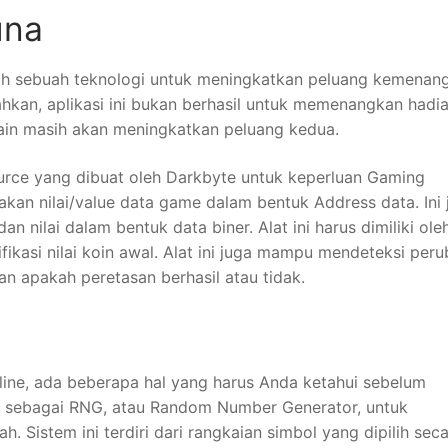
una
ah sebuah teknologi untuk meningkatkan peluang kemenan
hkan, aplikasi ini bukan berhasil untuk memenangkan hadi
main masih akan meningkatkan peluang kedua.
urce yang dibuat oleh Darkbyte untuk keperluan Gaming
kan nilai/value data game dalam bentuk Address data. Ini 
nilai dalam bentuk data biner. Alat ini harus dimiliki ole
fikasi nilai koin awal. Alat ini juga mampu mendeteksi per
n apakah peretasan berhasil atau tidak.
ine, ada beberapa hal yang harus Anda ketahui sebelum
l sebagai RNG, atau Random Number Generator, untuk
Sistem ini terdiri dari rangkaian simbol yang dipilih sec