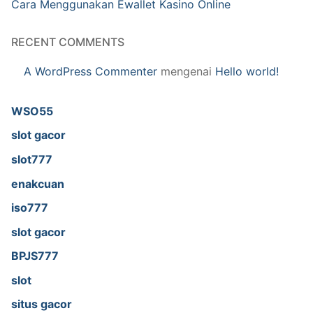
Cara Menggunakan Ewallet Kasino Online
RECENT COMMENTS
A WordPress Commenter
mengenai
Hello world!
WSO55
slot gacor
slot777
enakcuan
iso777
slot gacor
BPJS777
slot
situs gacor