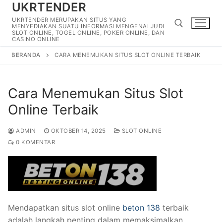
UKRTENDER
Lompat
ke
UKRTENDER MERUPAKAN SITUS YANG
MENYEDIAKAN SUATU INFORMASI MENGENAI JUDI
konten
SLOT ONLINE, TOGEL ONLINE, POKER ONLINE, DAN
CASINO ONLINE
BERANDA
CARA MENEMUKAN SITUS SLOT ONLINE TERBAIK
Cari:
Cara Menemukan Situs Slot
Online Terbaik
ADMIN
OKTOBER 14, 2025
SLOT ONLINE
0 KOMENTAR
Mendapatkan situs slot online
beton 138
terbaik
adalah langkah penting dalam memaksimalkan