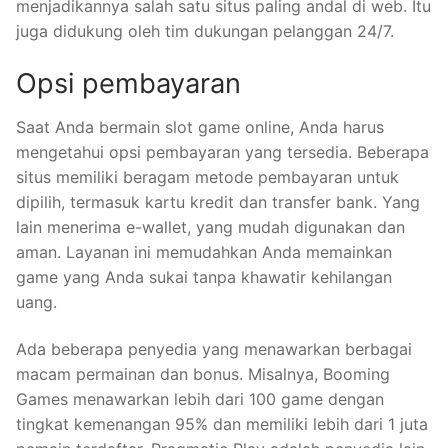
menjadikannya salah satu situs paling andal di web. Itu
juga didukung oleh tim dukungan pelanggan 24/7.
Opsi pembayaran
Saat Anda bermain slot game online, Anda harus
mengetahui opsi pembayaran yang tersedia. Beberapa
situs memiliki beragam metode pembayaran untuk
dipilih, termasuk kartu kredit dan transfer bank. Yang
lain menerima e-wallet, yang mudah digunakan dan
aman. Layanan ini memudahkan Anda memainkan
game yang Anda sukai tanpa khawatir kehilangan
uang.
Ada beberapa penyedia yang menawarkan berbagai
macam permainan dan bonus. Misalnya, Booming
Games menawarkan lebih dari 100 game dengan
tingkat kemenangan 95% dan memiliki lebih dari 1 juta