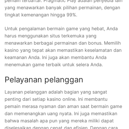
pemain terdaftar. Pragmatic Play adalah penyedia lain
yang menawarkan banyak pilihan permainan, dengan
tingkat kemenangan hingga 99%.
Untuk pengalaman bermain game yang hebat, Anda
harus menggunakan situs terkemuka yang
menawarkan berbagai permainan dan bonus. Memilih
kasino yang tepat akan memastikan keselamatan dan
keamanan Anda. Ini juga akan membantu Anda
menemukan game terbaik untuk selera Anda.
Pelayanan pelanggan
Layanan pelanggan adalah bagian yang sangat
penting dari setiap kasino online. Ini membantu
pemain merasa nyaman dan aman saat bermain game
dan memenangkan uang nyata. Ini juga memastikan
bahwa masalah apa pun yang mereka miliki dapat
diselesaikan dengan cepat dan efisien. Dengan cara