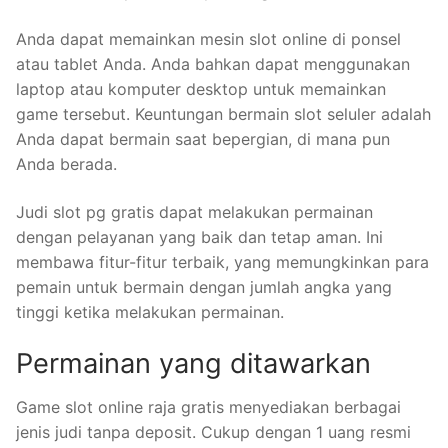
Anda dapat memainkan mesin slot online di ponsel
atau tablet Anda. Anda bahkan dapat menggunakan
laptop atau komputer desktop untuk memainkan
game tersebut. Keuntungan bermain slot seluler adalah
Anda dapat bermain saat bepergian, di mana pun
Anda berada.
Judi slot pg gratis dapat melakukan permainan
dengan pelayanan yang baik dan tetap aman. Ini
membawa fitur-fitur terbaik, yang memungkinkan para
pemain untuk bermain dengan jumlah angka yang
tinggi ketika melakukan permainan.
Permainan yang ditawarkan
Game slot online raja gratis menyediakan berbagai
jenis judi tanpa deposit. Cukup dengan 1 uang resmi