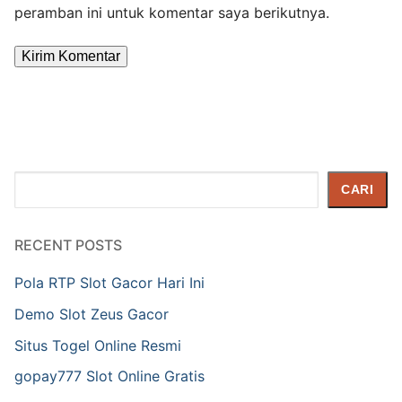
peramban ini untuk komentar saya berikutnya.
Cari
CARI
RECENT POSTS
Pola RTP Slot Gacor Hari Ini
Demo Slot Zeus Gacor
Situs Togel Online Resmi
gopay777 Slot Online Gratis