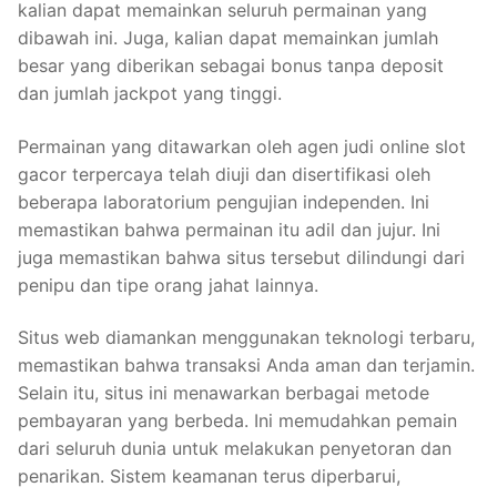
kalian dapat memainkan seluruh permainan yang
dibawah ini. Juga, kalian dapat memainkan jumlah
besar yang diberikan sebagai bonus tanpa deposit
dan jumlah jackpot yang tinggi.
Permainan yang ditawarkan oleh agen judi online slot
gacor terpercaya telah diuji dan disertifikasi oleh
beberapa laboratorium pengujian independen. Ini
memastikan bahwa permainan itu adil dan jujur. Ini
juga memastikan bahwa situs tersebut dilindungi dari
penipu dan tipe orang jahat lainnya.
Situs web diamankan menggunakan teknologi terbaru,
memastikan bahwa transaksi Anda aman dan terjamin.
Selain itu, situs ini menawarkan berbagai metode
pembayaran yang berbeda. Ini memudahkan pemain
dari seluruh dunia untuk melakukan penyetoran dan
penarikan. Sistem keamanan terus diperbarui,