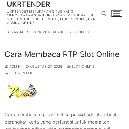
UKRTENDER
Lompat
ke
UKRTENDER MERUPAKAN SITUS YANG
MENYEDIAKAN SUATU INFORMASI MENGENAI JUDI
konten
SLOT ONLINE, TOGEL ONLINE, POKER ONLINE, DAN
CASINO ONLINE
BERANDA
CARA MEMBACA RTP SLOT ONLINE
Cari:
Cara Membaca RTP Slot Online
ADMIN
AGUSTUS 27, 2025
SLOT ONLINE
0 KOMENTAR
Cara membaca rtp slot online
pen4d
adalah sebuah
perangkat kerja yang berfungsi untuk memakan