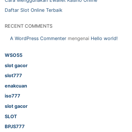
Daftar Slot Online Terbaik
RECENT COMMENTS
A WordPress Commenter
mengenai
Hello world!
WSO55
slot gacor
slot777
enakcuan
iso777
slot gacor
SLOT
BPJS777