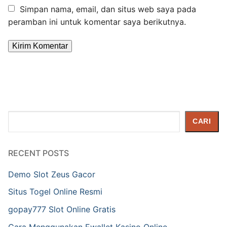
Simpan nama, email, dan situs web saya pada
peramban ini untuk komentar saya berikutnya.
Cari
CARI
RECENT POSTS
Demo Slot Zeus Gacor
Situs Togel Online Resmi
gopay777 Slot Online Gratis
Cara Menggunakan Ewallet Kasino Online