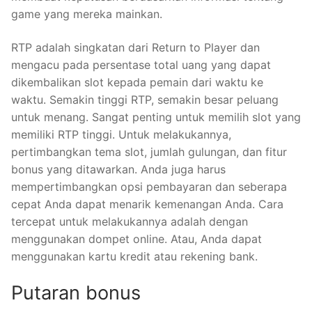
game yang mereka mainkan.
RTP adalah singkatan dari Return to Player dan
mengacu pada persentase total uang yang dapat
dikembalikan slot kepada pemain dari waktu ke
waktu. Semakin tinggi RTP, semakin besar peluang
untuk menang. Sangat penting untuk memilih slot yang
memiliki RTP tinggi. Untuk melakukannya,
pertimbangkan tema slot, jumlah gulungan, dan fitur
bonus yang ditawarkan. Anda juga harus
mempertimbangkan opsi pembayaran dan seberapa
cepat Anda dapat menarik kemenangan Anda. Cara
tercepat untuk melakukannya adalah dengan
menggunakan dompet online. Atau, Anda dapat
menggunakan kartu kredit atau rekening bank.
Putaran bonus