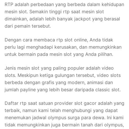
RTP adalah perbedaan yang berbeda dalam kehidupan
mesin slot. Semakin tinggi rtp saat mesin slot
dimainkan, adalah lebih banyak jackpot yang berasal
dari pemain tersebut.
Dengan cara membaca rtp slot online, Anda tidak
perlu lagi menghadapi kerusakan, dan memungkinkan
untuk bermain pada mesin slot yang Anda pilihan.
Jenis mesin slot yang paling populer adalah video
slots. Meskipun ketiga gulungan tersebut, video slots
berbeda dengan grafis yang modern, animasi dan
jumlah payline yang lebih besar daripada classic slot.
Daftar rtp saat satuan provider slot gacor adalah yang
terbaik, namun kami telah menghubungi yang dapat
menemukan jadwal olympus surga para dewa. Ini kami
tidak memungkinkan juga bermain tanah dari olympus,