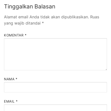
Tinggalkan Balasan
Alamat email Anda tidak akan dipublikasikan.
Ruas
yang wajib ditandai
*
KOMENTAR
*
NAMA
*
EMAIL
*