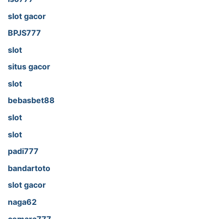
slot gacor
BPJS777
slot
situs gacor
slot
bebasbet88
slot
slot
padi777
bandartoto
slot gacor
naga62
cemara777