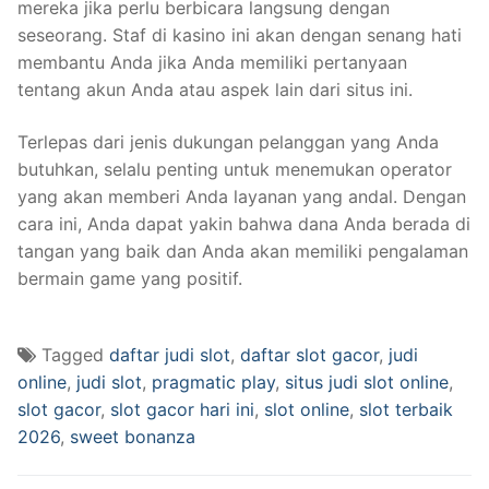
mereka jika perlu berbicara langsung dengan
seseorang. Staf di kasino ini akan dengan senang hati
membantu Anda jika Anda memiliki pertanyaan
tentang akun Anda atau aspek lain dari situs ini.
Terlepas dari jenis dukungan pelanggan yang Anda
butuhkan, selalu penting untuk menemukan operator
yang akan memberi Anda layanan yang andal. Dengan
cara ini, Anda dapat yakin bahwa dana Anda berada di
tangan yang baik dan Anda akan memiliki pengalaman
bermain game yang positif.
Tagged
daftar judi slot
,
daftar slot gacor
,
judi
online
,
judi slot
,
pragmatic play
,
situs judi slot online
,
slot gacor
,
slot gacor hari ini
,
slot online
,
slot terbaik
2026
,
sweet bonanza