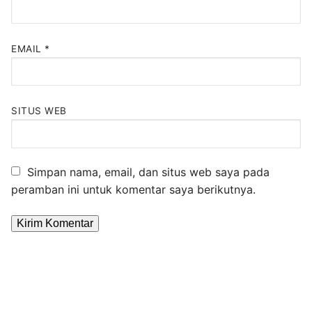
EMAIL
*
SITUS WEB
Simpan nama, email, dan situs web saya pada
peramban ini untuk komentar saya berikutnya.