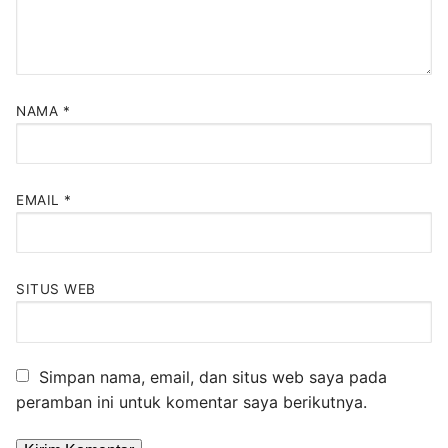
NAMA
*
EMAIL
*
SITUS WEB
Simpan nama, email, dan situs web saya pada
peramban ini untuk komentar saya berikutnya.