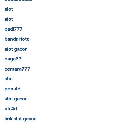
slot
slot
padi777
bandartoto
slot gacor
naga62
cemara777
slot
pen 4d
slot gacor
oli 4d
link slot gacor