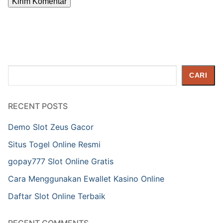
Cari
CARI
RECENT POSTS
Demo Slot Zeus Gacor
Situs Togel Online Resmi
gopay777 Slot Online Gratis
Cara Menggunakan Ewallet Kasino Online
Daftar Slot Online Terbaik
RECENT COMMENTS