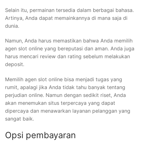
Selain itu, permainan tersedia dalam berbagai bahasa.
Artinya, Anda dapat memainkannya di mana saja di
dunia.
Namun, Anda harus memastikan bahwa Anda memilih
agen slot online yang bereputasi dan aman.
Anda juga
harus mencari review dan rating sebelum melakukan
deposit.
Memilih agen slot online bisa menjadi tugas yang
rumit, apalagi jika Anda tidak tahu banyak tentang
perjudian online.
Namun dengan sedikit riset, Anda
akan menemukan situs terpercaya yang dapat
dipercaya dan menawarkan layanan pelanggan yang
sangat baik.
Opsi pembayaran