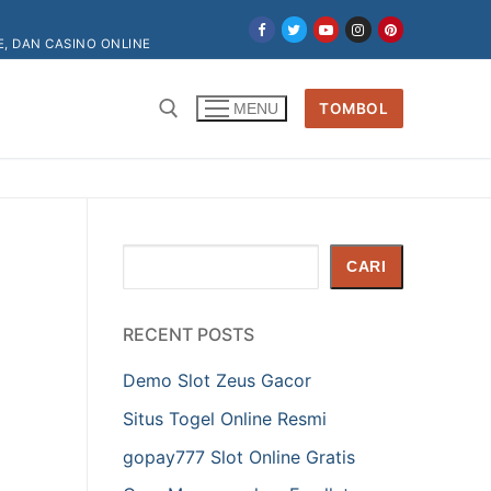
, DAN CASINO ONLINE
TOMBOL
MENU
Cari
CARI
RECENT POSTS
Demo Slot Zeus Gacor
Situs Togel Online Resmi
gopay777 Slot Online Gratis