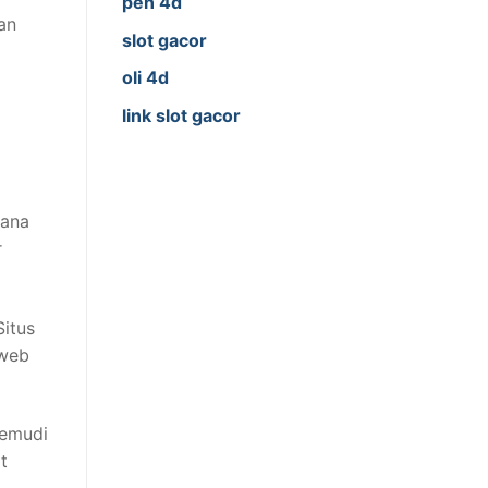
pen 4d
an
slot gacor
oli 4d
link slot gacor
hana
r
Situs
 web
gemudi
t