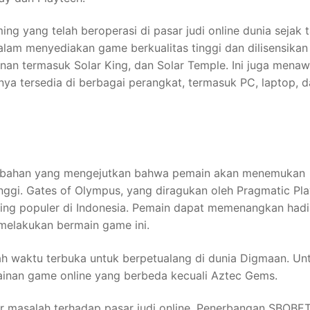
g yang telah beroperasi di pasar judi online dunia sejak 
alam menyediakan game berkualitas tinggi dan dilisensikan
nan termasuk Solar King, dan Solar Temple. Ini juga mena
a tersedia di berbagai perangkat, termasuk PC, laptop, d
 tambahan yang mengejutkan bahwa pemain akan menemukan
nggi. Gates of Olympus, yang diragukan oleh Pragmatic Pla
aling populer di Indonesia. Pemain dapat memenangkan had
 melakukan bermain game ini.
ah waktu terbuka untuk berpetualang di dunia Digmaan. Un
ainan game online yang berbeda kecuali Aztec Gems.
sir masalah terhadap pasar judi online. Penerbangan SBOBE