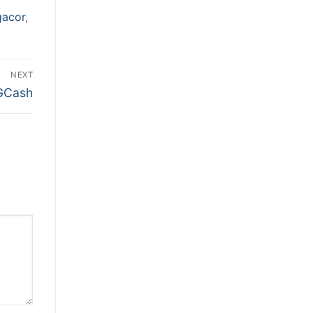
gacor
,
NEXT
 GCash