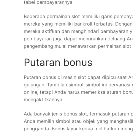
tabel pembayarannya.
Beberapa permainan slot memiliki garis pembay
mereka yang memiliki bankroll terbatas. Dengan 
mereka aktifkan dan menghindari pembayaran ya
pembayaran juga dapat menurunkan peluang An
pengembang mulai menawarkan permainan slot t
Putaran bonus
Putaran bonus di mesin slot dapat dipicu saat 
gulungan. Tampilan simbol-simbol ini bervariasi 
online, tetapi Anda harus memeriksa aturan b
mengaktifkannya.
Ada banyak jenis bonus slot, termasuk putaran 
Anda memilih simbol atau objek yang menghasilk
pengganda. Bonus layar kedua melibatkan mengu