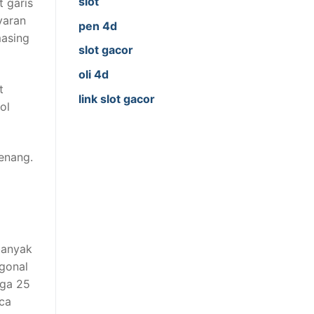
slot
 garis
yaran
pen 4d
masing
slot gacor
oli 4d
t
link slot gacor
ol
menang.
banyak
agonal
gga 25
ca