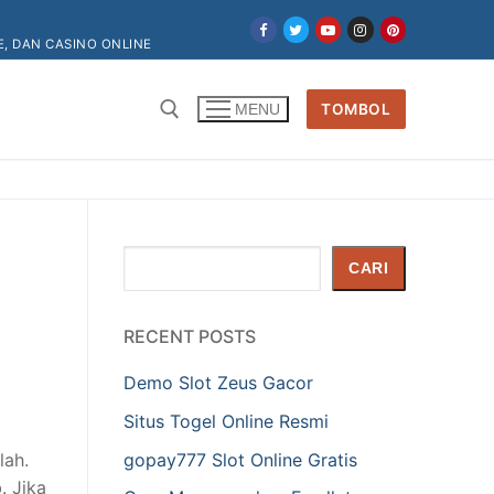
, DAN CASINO ONLINE
TOMBOL
MENU
Cari
CARI
RECENT POSTS
Demo Slot Zeus Gacor
Situs Togel Online Resmi
gopay777 Slot Online Gratis
lah.
. Jika