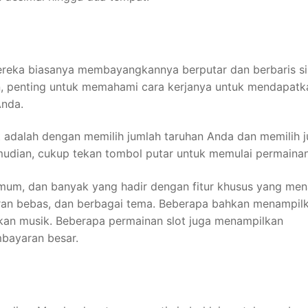
 mereka biasanya membayangkannya berputar dan berbaris s
 penting untuk memahami cara kerjanya untuk mendapatk
Anda.
t adalah dengan memilih jumlah taruhan Anda dan memilih 
udian, cukup tekan tombol putar untuk memulai permainan
 umum, dan banyak yang hadir dengan fitur khusus yang mena
aran bebas, dan berbagai tema. Beberapa bahkan menampil
jukan musik. Beberapa permainan slot juga menampilkan
bayaran besar.