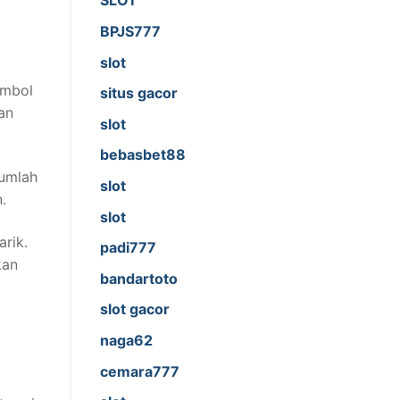
SLOT
BPJS777
slot
imbol
situs gacor
an
slot
bebasbet88
jumlah
slot
.
slot
rik.
padi777
kan
bandartoto
slot gacor
naga62
cemara777