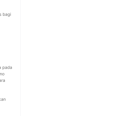
s bagi
a pada
ino
ara
kan