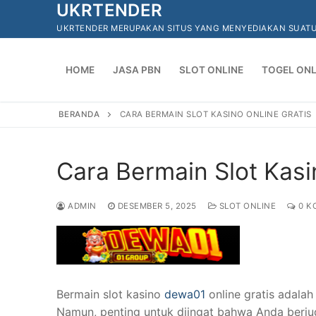
UKRTENDER
Lompat
ke
UKRTENDER MERUPAKAN SITUS YANG MENYEDIAKAN SUATU I
konten
HOME
JASA PBN
SLOT ONLINE
TOGEL ONL
BERANDA
CARA BERMAIN SLOT KASINO ONLINE GRATIS
Cara Bermain Slot Kasi
ADMIN
DESEMBER 5, 2025
SLOT ONLINE
0 K
Bermain slot kasino
dewa01
online gratis adalah
Namun, penting untuk diingat bahwa Anda berju