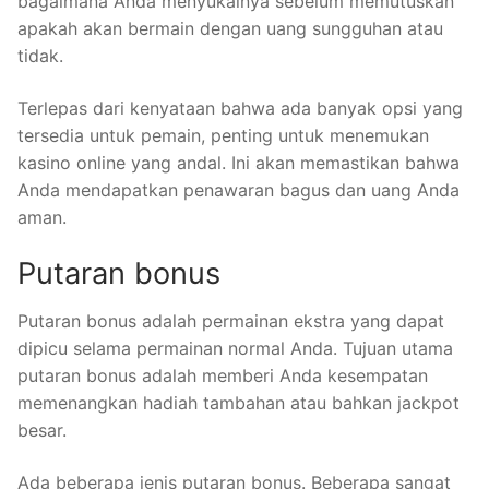
bagaimana Anda menyukainya sebelum memutuskan
apakah akan bermain dengan uang sungguhan atau
tidak.
Terlepas dari kenyataan bahwa ada banyak opsi yang
tersedia untuk pemain, penting untuk menemukan
kasino online yang andal. Ini akan memastikan bahwa
Anda mendapatkan penawaran bagus dan uang Anda
aman.
Putaran bonus
Putaran bonus adalah permainan ekstra yang dapat
dipicu selama permainan normal Anda. Tujuan utama
putaran bonus adalah memberi Anda kesempatan
memenangkan hadiah tambahan atau bahkan jackpot
besar.
Ada beberapa jenis putaran bonus. Beberapa sangat