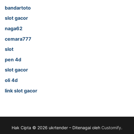
bandartoto
slot gacor
naga62
cemara777
slot
pen 4d
slot gacor
oli 4d
link slot gacor
Hak Cipta © 2026 ukrtender – Ditenagai oleh
Customify
.