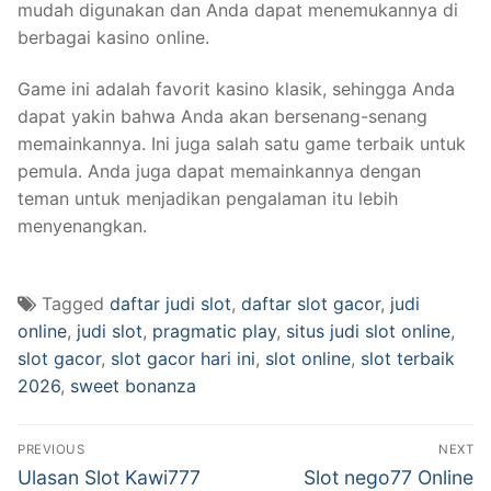
mudah digunakan dan Anda dapat menemukannya di
berbagai kasino online.
Game ini adalah favorit kasino klasik, sehingga Anda
dapat yakin bahwa Anda akan bersenang-senang
memainkannya. Ini juga salah satu game terbaik untuk
pemula. Anda juga dapat memainkannya dengan
teman untuk menjadikan pengalaman itu lebih
menyenangkan.
Tagged
daftar judi slot
,
daftar slot gacor
,
judi
online
,
judi slot
,
pragmatic play
,
situs judi slot online
,
slot gacor
,
slot gacor hari ini
,
slot online
,
slot terbaik
2026
,
sweet bonanza
Navigasi
PREVIOUS
NEXT
pos
Previous
Next
Ulasan Slot Kawi777
Slot nego77 Online