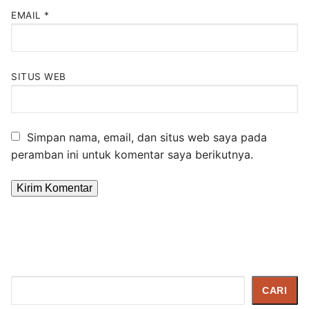
EMAIL
*
SITUS WEB
Simpan nama, email, dan situs web saya pada
peramban ini untuk komentar saya berikutnya.
Cari
CARI