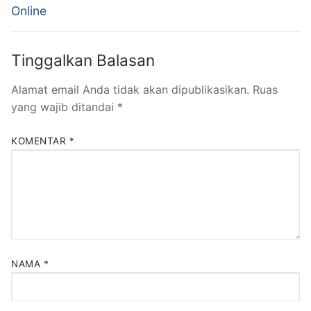
post:
post:
Online
Tinggalkan Balasan
Alamat email Anda tidak akan dipublikasikan.
Ruas
yang wajib ditandai
*
KOMENTAR
*
NAMA
*