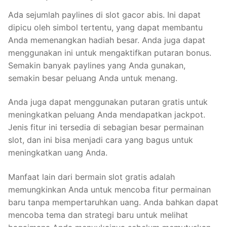
Ada sejumlah paylines di slot gacor abis. Ini dapat
dipicu oleh simbol tertentu, yang dapat membantu
Anda memenangkan hadiah besar. Anda juga dapat
menggunakan ini untuk mengaktifkan putaran bonus.
Semakin banyak paylines yang Anda gunakan,
semakin besar peluang Anda untuk menang.
Anda juga dapat menggunakan putaran gratis untuk
meningkatkan peluang Anda mendapatkan jackpot.
Jenis fitur ini tersedia di sebagian besar permainan
slot, dan ini bisa menjadi cara yang bagus untuk
meningkatkan uang Anda.
Manfaat lain dari bermain slot gratis adalah
memungkinkan Anda untuk mencoba fitur permainan
baru tanpa mempertaruhkan uang. Anda bahkan dapat
mencoba tema dan strategi baru untuk melihat