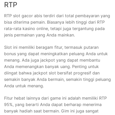
RTP
RTP slot gacor abis terdiri dari total pembayaran yang
bisa diterima pemain. Biasanya lebih tinggi dari RTP
rata-rata kasino online, tetapi juga tergantung pada
jenis permainan yang Anda mainkan.
Slot ini memiliki beragam fitur, termasuk putaran
bonus yang dapat meningkatkan peluang Anda untuk
menang. Ada juga jackpot yang dapat membantu
Anda memenangkan banyak uang. Penting untuk
diingat bahwa jackpot slot bersifat progresif dan
semakin banyak Anda bermain, semakin tinggi peluang
Anda untuk menang.
Fitur hebat lainnya dari game ini adalah memiliki RTP
95%, yang berarti Anda dapat berharap menerima
banyak hadiah saat bermain. Gim ini juga sangat