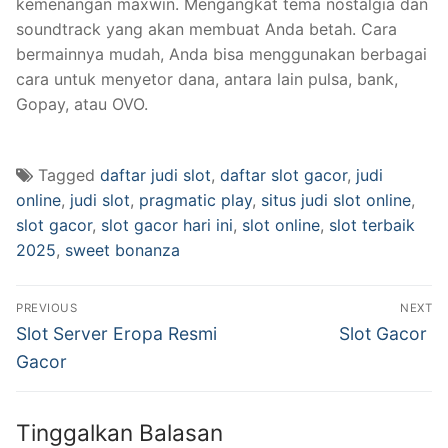
kemenangan maxwin. Mengangkat tema nostalgia dan
soundtrack yang akan membuat Anda betah. Cara
bermainnya mudah, Anda bisa menggunakan berbagai
cara untuk menyetor dana, antara lain pulsa, bank,
Gopay, atau OVO.
Tagged
daftar judi slot
,
daftar slot gacor
,
judi
online
,
judi slot
,
pragmatic play
,
situs judi slot online
,
slot gacor
,
slot gacor hari ini
,
slot online
,
slot terbaik
2025
,
sweet bonanza
Navigasi
PREVIOUS
NEXT
pos
Previous
Next
Slot Server Eropa Resmi
Slot Gacor
post:
post:
Gacor
Tinggalkan Balasan