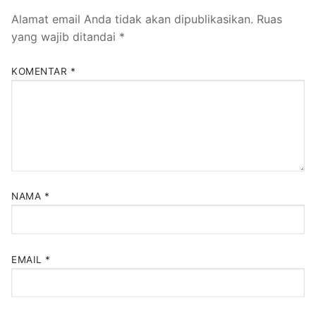
Alamat email Anda tidak akan dipublikasikan.
Ruas
yang wajib ditandai
*
KOMENTAR
*
NAMA
*
EMAIL
*