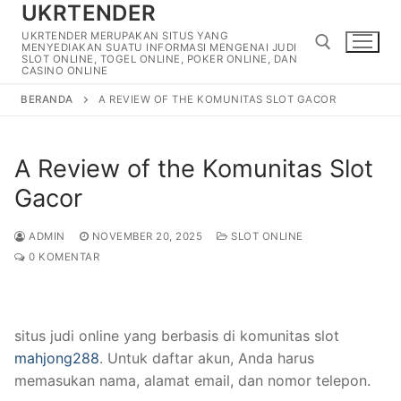
UKRTENDER
Lompat
ke
UKRTENDER MERUPAKAN SITUS YANG
MENYEDIAKAN SUATU INFORMASI MENGENAI JUDI
konten
SLOT ONLINE, TOGEL ONLINE, POKER ONLINE, DAN
CASINO ONLINE
BERANDA
A REVIEW OF THE KOMUNITAS SLOT GACOR
Cari:
A Review of the Komunitas Slot
Gacor
ADMIN
NOVEMBER 20, 2025
SLOT ONLINE
0 KOMENTAR
situs judi online yang berbasis di komunitas slot
mahjong288
. Untuk daftar akun, Anda harus
memasukan nama, alamat email, dan nomor telepon.