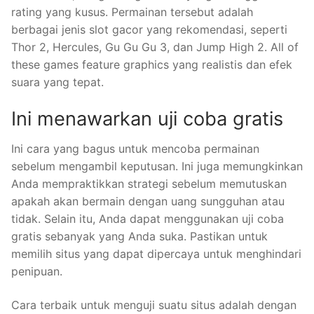
rating yang kusus. Permainan tersebut adalah
berbagai jenis slot gacor yang rekomendasi, seperti
Thor 2, Hercules, Gu Gu Gu 3, dan Jump High 2. All of
these games feature graphics yang realistis dan efek
suara yang tepat.
Ini menawarkan uji coba gratis
Ini cara yang bagus untuk mencoba permainan
sebelum mengambil keputusan. Ini juga memungkinkan
Anda mempraktikkan strategi sebelum memutuskan
apakah akan bermain dengan uang sungguhan atau
tidak. Selain itu, Anda dapat menggunakan uji coba
gratis sebanyak yang Anda suka. Pastikan untuk
memilih situs yang dapat dipercaya untuk menghindari
penipuan.
Cara terbaik untuk menguji suatu situs adalah dengan