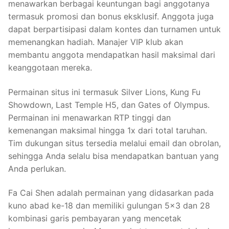
menawarkan berbagai keuntungan bagi anggotanya
termasuk promosi dan bonus eksklusif. Anggota juga
dapat berpartisipasi dalam kontes dan turnamen untuk
memenangkan hadiah. Manajer VIP klub akan
membantu anggota mendapatkan hasil maksimal dari
keanggotaan mereka.
Permainan situs ini termasuk Silver Lions, Kung Fu
Showdown, Last Temple H5, dan Gates of Olympus.
Permainan ini menawarkan RTP tinggi dan
kemenangan maksimal hingga 1x dari total taruhan.
Tim dukungan situs tersedia melalui email dan obrolan,
sehingga Anda selalu bisa mendapatkan bantuan yang
Anda perlukan.
Fa Cai Shen adalah permainan yang didasarkan pada
kuno abad ke-18 dan memiliki gulungan 5×3 dan 28
kombinasi garis pembayaran yang mencetak