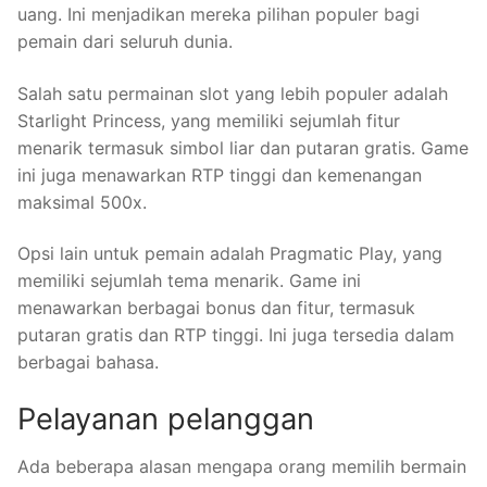
uang. Ini menjadikan mereka pilihan populer bagi
pemain dari seluruh dunia.
Salah satu permainan slot yang lebih populer adalah
Starlight Princess, yang memiliki sejumlah fitur
menarik termasuk simbol liar dan putaran gratis. Game
ini juga menawarkan RTP tinggi dan kemenangan
maksimal 500x.
Opsi lain untuk pemain adalah Pragmatic Play, yang
memiliki sejumlah tema menarik. Game ini
menawarkan berbagai bonus dan fitur, termasuk
putaran gratis dan RTP tinggi. Ini juga tersedia dalam
berbagai bahasa.
Pelayanan pelanggan
Ada beberapa alasan mengapa orang memilih bermain