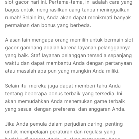
slot gacor hari ini. Pertama-tama, ini adalah cara yang
bagus untuk menghasilkan uang tanpa meninggalkan
rumah! Selain itu, Anda akan dapat menikmati banyak
permainan dan bonus yang berbeda.
Alasan lain mengapa orang memilih untuk bermain slot
gacor gampang adalah karena layanan pelanggannya
yang baik. Staf layanan pelanggan tersedia sepanjang
waktu dan dapat membantu Anda dengan pertanyaan
atau masalah apa pun yang mungkin Anda miliki.
Selain itu, mereka juga dapat memberi tahu Anda
tentang beberapa bonus terbaik yang tersedia. Ini
akan memudahkan Anda menemukan game terbaik
yang sesuai dengan preferensi dan anggaran Anda.
Jika Anda pemula dalam perjudian daring, penting
untuk mempelajari peraturan dan regulasi yang