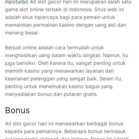
mpoturbo
4d slot gacor hari ini merupakan salah satu
game slot online terbaik di Indonesia. Situs web ini
adalah situs tepercaya bagi para pemain untuk
memainkan permainan kasino dengan uang asli dan
menang besar.
Berjudi online adalah cara termudah untuk
menghasilkan uang dalam waktu singkat. Namun, itu
juga berisiko. Oleh karena itu, sangat penting untuk
memilih kasino yang menawarkan layanan dan
keamanan pelanggan yang sangat baik. Selain itu,
penting untuk menemukan kasino bagus yang
menyediakan bonus dan putaran gratis.
Bonus
4d slot gacor hari ini menawarkan berbagai bonus
kepada para pemainnya. Beberapa bonus termasuk