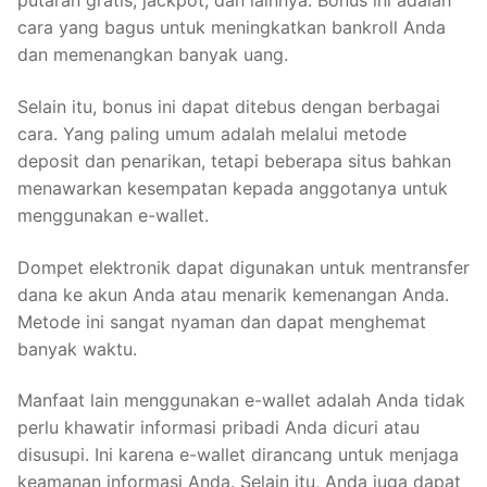
putaran gratis, jackpot, dan lainnya. Bonus ini adalah
cara yang bagus untuk meningkatkan bankroll Anda
dan memenangkan banyak uang.
Selain itu, bonus ini dapat ditebus dengan berbagai
cara. Yang paling umum adalah melalui metode
deposit dan penarikan, tetapi beberapa situs bahkan
menawarkan kesempatan kepada anggotanya untuk
menggunakan e-wallet.
Dompet elektronik dapat digunakan untuk mentransfer
dana ke akun Anda atau menarik kemenangan Anda.
Metode ini sangat nyaman dan dapat menghemat
banyak waktu.
Manfaat lain menggunakan e-wallet adalah Anda tidak
perlu khawatir informasi pribadi Anda dicuri atau
disusupi. Ini karena e-wallet dirancang untuk menjaga
keamanan informasi Anda. Selain itu, Anda juga dapat