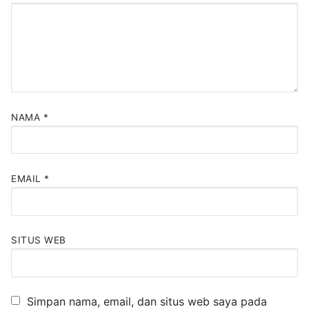
NAMA
*
EMAIL
*
SITUS WEB
Simpan nama, email, dan situs web saya pada