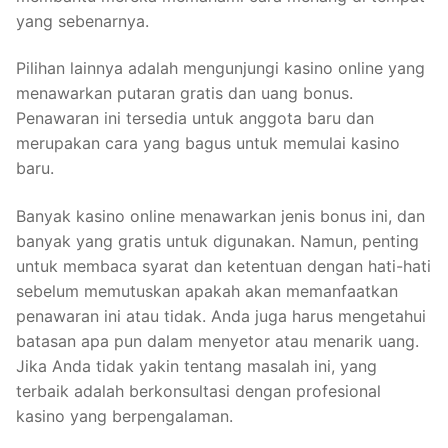
yang sebenarnya.
Pilihan lainnya adalah mengunjungi kasino online yang
menawarkan putaran gratis dan uang bonus.
Penawaran ini tersedia untuk anggota baru dan
merupakan cara yang bagus untuk memulai kasino
baru.
Banyak kasino online menawarkan jenis bonus ini, dan
banyak yang gratis untuk digunakan. Namun, penting
untuk membaca syarat dan ketentuan dengan hati-hati
sebelum memutuskan apakah akan memanfaatkan
penawaran ini atau tidak. Anda juga harus mengetahui
batasan apa pun dalam menyetor atau menarik uang.
Jika Anda tidak yakin tentang masalah ini, yang
terbaik adalah berkonsultasi dengan profesional
kasino yang berpengalaman.