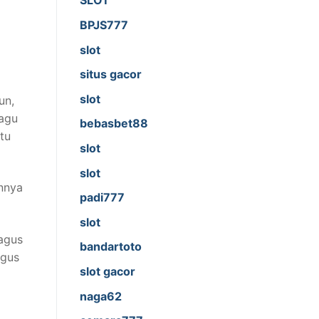
SLOT
BPJS777
slot
situs gacor
slot
un,
ragu
bebasbet88
tu
slot
slot
nnya
padi777
slot
bagus
bandartoto
agus
slot gacor
naga62