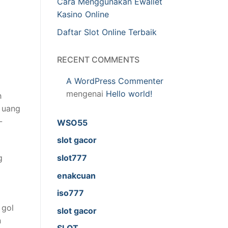
Cara Menggunakan Ewallet
Kasino Online
Daftar Slot Online Terbaik
RECENT COMMENTS
A WordPress Commenter
mengenai
Hello world!
h
 uang
-
WSO55
slot gacor
slot777
g
enakcuan
iso777
 gol
slot gacor
n