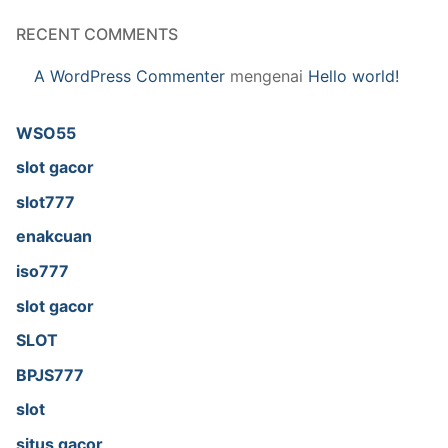
RECENT COMMENTS
A WordPress Commenter
mengenai
Hello world!
WSO55
slot gacor
slot777
enakcuan
iso777
slot gacor
SLOT
BPJS777
slot
situs gacor