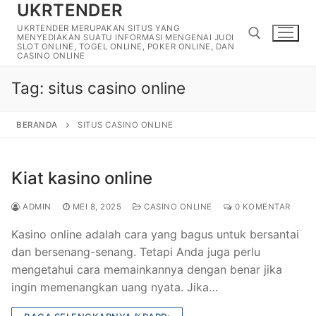
UKRTENDER
Lompat
ke
UKRTENDER MERUPAKAN SITUS YANG
MENYEDIAKAN SUATU INFORMASI MENGENAI JUDI
konten
SLOT ONLINE, TOGEL ONLINE, POKER ONLINE, DAN
CASINO ONLINE
Tag:
situs casino online
Cari:
BERANDA
SITUS CASINO ONLINE
Kiat kasino online
ADMIN
MEI 8, 2025
CASINO ONLINE
0 KOMENTAR
Kasino online adalah cara yang bagus untuk bersantai
dan bersenang-senang. Tetapi Anda juga perlu
mengetahui cara memainkannya dengan benar jika
ingin memenangkan uang nyata. Jika…