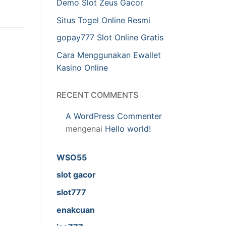
Demo Slot Zeus Gacor
Situs Togel Online Resmi
gopay777 Slot Online Gratis
Cara Menggunakan Ewallet
Kasino Online
RECENT COMMENTS
A WordPress Commenter
mengenai
Hello world!
WSO55
slot gacor
slot777
enakcuan