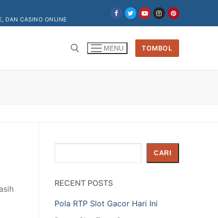
, DAN CASINO ONLINE
TOMBOL
MENU
Cari
CARI
RECENT POSTS
asih
Pola RTP Slot Gacor Hari Ini