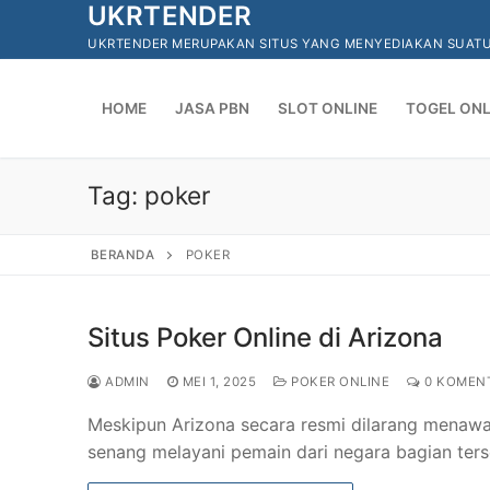
UKRTENDER
Lompat
ke
UKRTENDER MERUPAKAN SITUS YANG MENYEDIAKAN SUATU I
konten
HOME
JASA PBN
SLOT ONLINE
TOGEL ONL
Tag:
poker
BERANDA
POKER
Situs Poker Online di Arizona
ADMIN
MEI 1, 2025
POKER ONLINE
0 KOMEN
Meskipun Arizona secara resmi dilarang menawark
senang melayani pemain dari negara bagian te