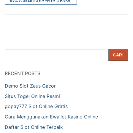
BACA SELENGKAPNYA %RARR;
Cari
CARI
RECENT POSTS
Demo Slot Zeus Gacor
Situs Togel Online Resmi
gopay777 Slot Online Gratis
Cara Menggunakan Ewallet Kasino Online
Daftar Slot Online Terbaik