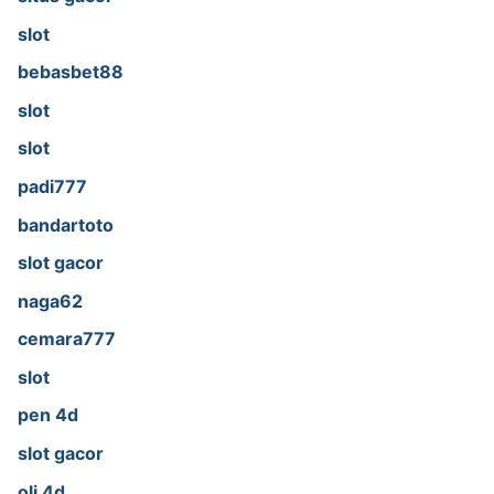
slot
bebasbet88
slot
slot
padi777
bandartoto
slot gacor
naga62
cemara777
slot
pen 4d
slot gacor
oli 4d