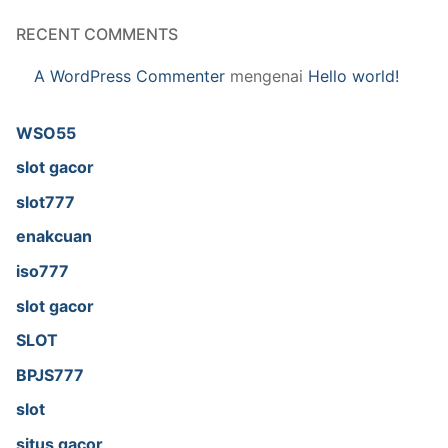
RECENT COMMENTS
A WordPress Commenter
mengenai
Hello world!
WSO55
slot gacor
slot777
enakcuan
iso777
slot gacor
SLOT
BPJS777
slot
situs gacor