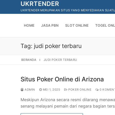
UKRTENDER
Lompat
ke
UKRTENDER MERUPAKAN SITUS YANG MENYEDIAKAN SUATU I
konten
HOME
JASA PBN
SLOT ONLINE
TOGEL ONL
Tag:
judi poker terbaru
BERANDA
JUDI POKER TERBARU
Situs Poker Online di Arizona
ADMIN
MEI 1, 2025
POKER ONLINE
0 KOMEN
Meskipun Arizona secara resmi dilarang menawark
senang melayani pemain dari negara bagian te