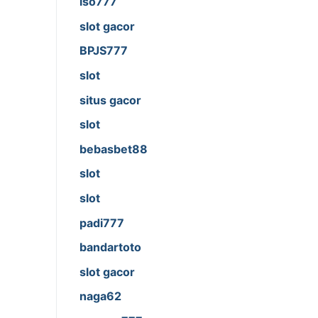
iso777
slot gacor
BPJS777
slot
situs gacor
slot
bebasbet88
slot
slot
padi777
bandartoto
slot gacor
naga62