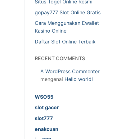
Situs Togel Online Resmi
gopay777 Slot Online Gratis
Cara Menggunakan Ewallet
Kasino Online
Daftar Slot Online Terbaik
RECENT COMMENTS
A WordPress Commenter
mengenai
Hello world!
WSO55
slot gacor
slot777
enakcuan