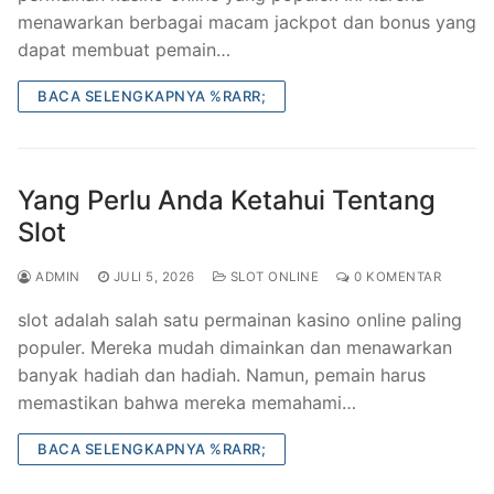
menawarkan berbagai macam jackpot dan bonus yang
dapat membuat pemain…
BACA SELENGKAPNYA %RARR;
Yang Perlu Anda Ketahui Tentang
Slot
ADMIN
JULI 5, 2026
SLOT ONLINE
0 KOMENTAR
slot adalah salah satu permainan kasino online paling
populer. Mereka mudah dimainkan dan menawarkan
banyak hadiah dan hadiah. Namun, pemain harus
memastikan bahwa mereka memahami…
BACA SELENGKAPNYA %RARR;